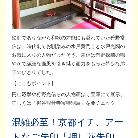
絵師でありながら和歌の才能にも溢れていた狩野常
信は、時代劇でお馴染みの水戸黄門こと水戸光圀の
お気に入りの人物だったそう。常信は狩野探幽の穏
やかで繊細な画風を引き継ぐ画力をもった希少な弟
子のひとりでした。
【ここもポイント】
円山応挙や狩野光信らの人物画は寺宝庫にて展示。
詳しくは「柳谷観音寺宝特別展」を要チェック
混雑必至！京都イチ、アー
トなご朱印「押し花朱印」