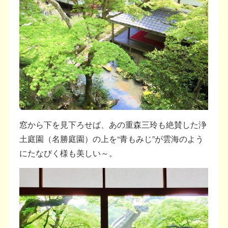
窓から下を見下ろせば、あの重森三玲も絶賛した浄
土庭園（名勝庭園）の上を“青もみじ”が雲海のよう
にたなびく様も美しい～。