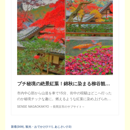
プチ秘境の絶景紅葉！錦秋に染まる柳谷観音を200％楽しむ方法❤
市内中心部から山道を車で15分、街中の喧騒はどこへ行った
のか秘境チックな趣に。燃えるような紅葉に染め上げられ…
SENSE NAGAOKAKYO ～長岡京市のサブサイト～
新着
(
309
)
観光・おでかけ
(
111
)
あじさい
(
13
)