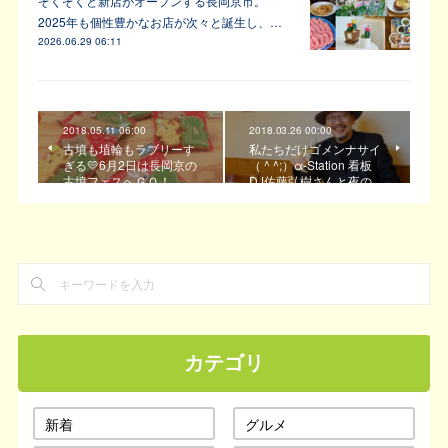
ぞくぞくと新店がオープンする長岡京市。
2025年も個性豊かなお店が次々と誕生し、…
2026.06.29 06:11
2018.05.11 06:00
2018.03.26 00:00
古墳も埴輪もラブリーす
私たちだけゴメンナサイ
ぎる💛6月2日は長岡京の
（ ^ ^;）α-Station 看板
古墳フェスへＧＯ！
DJ佐藤弘樹さんと夜の…
カテゴリ
新着
グルメ