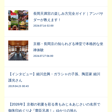
長岡天満宮の楽しみ方完全ガイド｜アンバサ
ダーが教えます！
2026.07.16 02:00
京都・長岡京の知られざる禅堂で本格的な坐
禅体験
2026.07.27 06:00
【インタビュー】細川忠興・ガラシャの子孫、陶芸家 細川
護光さん
2019.04.25 00:43
【2026年】京都の初夏を彩る青もみじ＆あじさいの名所で
御朱印めぐり♪『豊臣兄弟！』ゆかりの地も