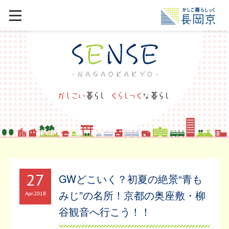
27
GWどこいく？初夏の絶景“青も
みじ”の名所！京都の奥座敷・柳
Apr
2018
谷観音へ行こう！！