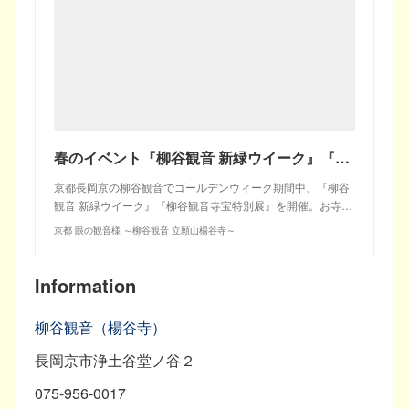
春のイベント『柳谷観音 新緑ウイーク』『柳谷観音寺宝特別展』同時開催 | 京都 眼の観音様 ～柳谷観音 立願山楊谷寺～
京都長岡京の柳谷観音でゴールデンウィーク期間中、『柳谷
観音 新緑ウイーク』『柳谷観音寺宝特別展』を開催。お寺…
京都 眼の観音様 ～柳谷観音 立願山楊谷寺～
Information
柳谷観音（楊谷寺）
長岡京市浄土谷堂ノ谷２
075-956-0017