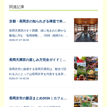
関連記事
京都・長岡京の知られざる禅堂で本格的な坐禅体験
長岡天満宮のすぐ西隣、緑に包まれた静かな
敷地に佇む「長岡禅塾」。1939（昭和14）…
2026.07.27 06:00
長岡天満宮の楽しみ方完全ガイド｜アンバサダーが教えます！
長岡京市に鎮座する長岡天満宮は、観光で訪
れる人にとっては長岡京市を代表する名所…
2026.07.16 02:00
長岡京市の新店まとめ2026｜カフェ・居酒屋・韓国料理など注目6軒