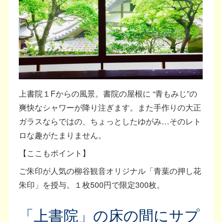
上書院１Fからの風景。書院の屋根に “青もみじ”の
爽快なシャワーが降り注ぎます。また手作りの大正
ガラスならではの、ちょっとしたゆがみ…そのレト
ロな趣がたまりません。
【ここもポイント】
ご朱印が人気の柳谷観音オリジナル「青葉の押し花
朱印」を授与。１枚500円で限定300枚。
「上書院」の床の間にサプ