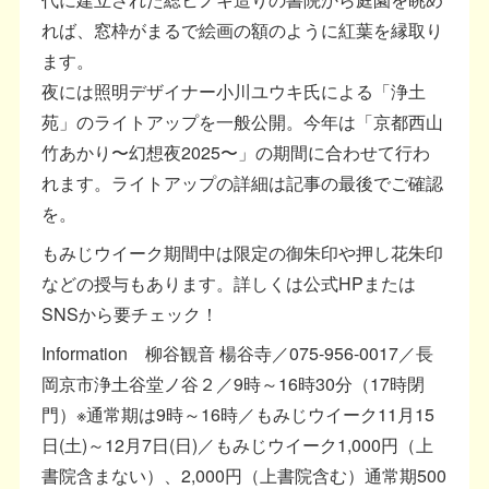
れば、窓枠がまるで絵画の額のように紅葉を縁取り
ます。
夜には照明デザイナー小川ユウキ氏による「浄土
苑」のライトアップを一般公開。今年は「京都西山
竹あかり〜幻想夜2025〜」の期間に合わせて行わ
れます。ライトアップの詳細は記事の最後でご確認
を。
もみじウイーク期間中は限定の御朱印や押し花朱印
などの授与もあります。詳しくは公式HPまたは
SNSから要チェック！
Information 柳谷観音 楊谷寺／075-956-0017／長
岡京市浄土谷堂ノ谷２／9時～16時30分（17時閉
門）※通常期は9時～16時／もみじウイーク11月15
日(土)～12月7日(日)／もみじウイーク1,000円（上
書院含まない）、2,000円（上書院含む）通常期500