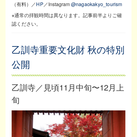
（有料）／
HP
／Instagram
@nagaokakyo_tourism
※通常の拝観時間は異なります。記事前半よりご確
認ください。
乙訓寺重要文化財 秋の特別
公開
乙訓寺／見頃11月中旬〜12月上
旬