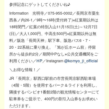
参拝記念にゲットしてくださいね♪
Information 光明寺／075-955-0002／長岡京市粟生
西条ノ内26-1／9時〜16時(受付終了)※紅葉期以外は
18時閉門／紅葉の特別入山11月15日(土)～12月7日
(日)／大人1,000円、中高生500円※紅葉期以外は無
料／阪急「長岡天神」駅下車、阪急バス6・7・
20・22系統に乗り換え。「旭が丘ホーム前」停留
所から徒歩約2分／期間中Pなし※公共交通機関をご
利用ください／
HP
／Instagram
@komyo_ji_official
＼お得な情報！／
JR「長岡京」駅西口駅前の市営長岡京駅西駐車場
（4階・5階）を使用するパーク＆ライドを利用し、
隣接するバンビオ1番館2階の観光情報センターにて
駐車券をご提示で、400円の割引入山券をお求めい
ただけます。