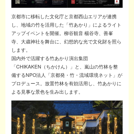
京都市に移転した文化庁と京都西山エリアが連携
し、地域の竹を活用した「竹あかり」によるライト
アップイベントを開催。柳谷観音 楊谷寺、善峯
寺、大歳神社を舞台に、幻想的な光で文化財を照ら
します。
国内外で活躍する竹あかり演出集団
「CHIKAKEN（ちかけん）」と、嵐山の竹林を整
備するNPO法人「京都発・竹・流域環境ネット」が
プロデュース。放置竹林を有効活用し、竹あかりに
よる見事な景色を生み出します。