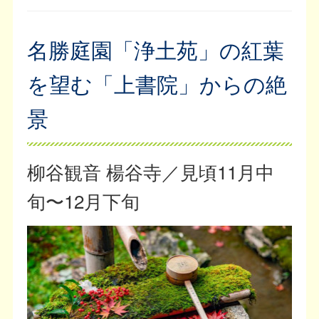
名勝庭園「浄土苑」の紅葉
を望む「上書院」からの絶
景
柳谷観音 楊谷寺／見頃11月中
旬〜12月下旬