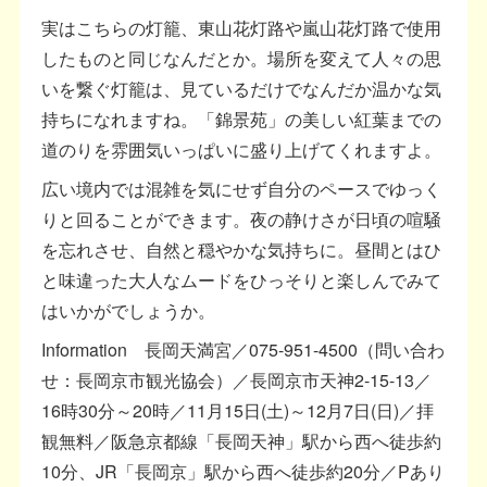
実はこちらの灯籠、東山花灯路や嵐山花灯路で使用
したものと同じなんだとか。場所を変えて人々の思
いを繋ぐ灯籠は、見ているだけでなんだか温かな気
持ちになれますね。「錦景苑」の美しい紅葉までの
道のりを雰囲気いっぱいに盛り上げてくれますよ。
広い境内では混雑を気にせず自分のペースでゆっく
りと回ることができます。夜の静けさが日頃の喧騒
を忘れさせ、自然と穏やかな気持ちに。昼間とはひ
と味違った大人なムードをひっそりと楽しんでみて
はいかがでしょうか。
Information 長岡天満宮／075-951-4500（問い合わ
せ：長岡京市観光協会）／長岡京市天神2-15-13／
16時30分～20時／11月15日(土)～12月7日(日)／拝
観無料／阪急京都線「長岡天神」駅から西へ徒歩約
10分、JR「長岡京」駅から西へ徒歩約20分／Pあり