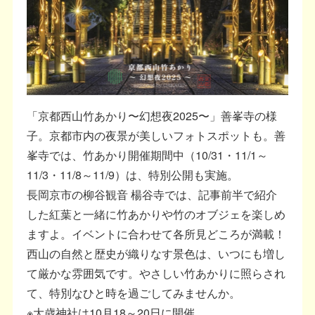
「京都西山竹あかり〜幻想夜2025〜」善峯寺の様
子。京都市内の夜景が美しいフォトスポットも。善
峯寺では、竹あかり開催期間中（10/31・11/1～
11/3・11/8～11/9）は、特別公開も実施。
長岡京市の柳谷観音 楊谷寺では、記事前半で紹介
した紅葉と一緒に竹あかりや竹のオブジェを楽しめ
ますよ。イベントに合わせて各所見どころが満載！
西山の自然と歴史が織りなす景色は、いつにも増し
て厳かな雰囲気です。やさしい竹あかりに照らされ
て、特別なひと時を過ごしてみませんか。
※大歳神社は10月18～20日に開催。