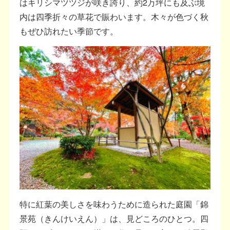
はキリシマツツジが咲き誇り、約2万坪にも及ぶ境
内は四季折々の草花で賑わいます。木々が色づく秋
もぜひ訪れたい季節です。
特に紅葉の美しさを味わうために造られた庭園「錦
景苑（きんけいえん）」は、見どころのひとつ。四