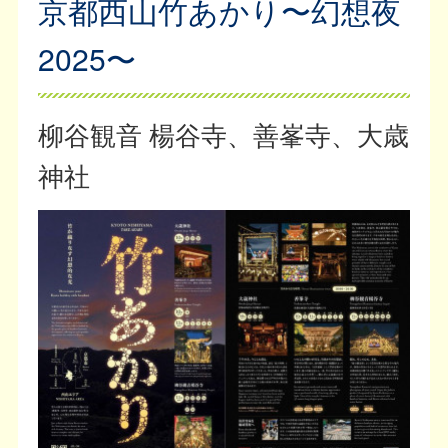
京都西山竹あかり〜幻想夜
2025〜
柳谷観音 楊谷寺、善峯寺、大歳
神社