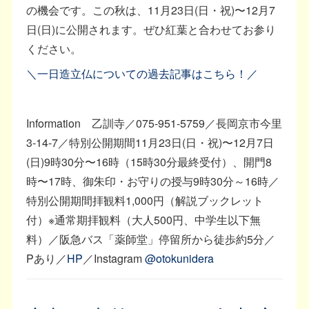
の機会です。この秋は、11月23日(日・祝)〜12月7
日(日)に公開されます。ぜひ紅葉と合わせてお参り
ください。
＼一日造立仏についての過去記事はこちら！／
Information 乙訓寺／075-951-5759／長岡京市今里
3-14-7／特別公開期間11月23日(日・祝)〜12月7日
(日)9時30分〜16時（15時30分最終受付）、開門8
時〜17時、御朱印・お守りの授与9時30分～16時／
特別公開期間拝観料1,000円（解説ブックレット
付）※通常期拝観料（大人500円、中学生以下無
料）／阪急バス「薬師堂」停留所から徒歩約5分／
Pあり／
HP
／Instagram
@otokunidera