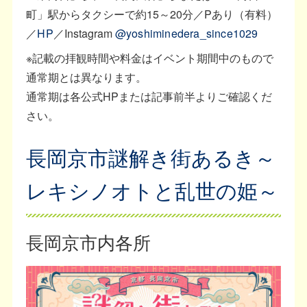
町」駅からタクシーで約15～20分／Pあり（有料）
／
HP
／Instagram
@yoshiminedera_since1029
※記載の拝観時間や料金はイベント期間中のもので
通常期とは異なります。
通常期は各公式HPまたは記事前半よりご確認くだ
さい。
長岡京市謎解き街あるき～
レキシノオトと乱世の姫～
長岡京市内各所