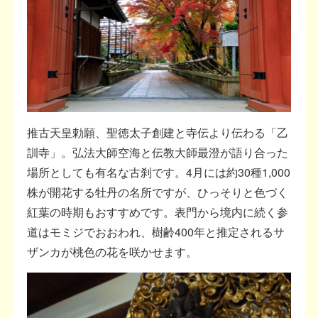
推古天皇勅願、聖徳太子創建と寺伝より伝わる「乙
訓寺」。弘法大師空海と伝教大師最澄が語り合った
場所としても有名な古刹です。4月には約30種1,000
株が開花する牡丹の名所ですが、ひっそりと色づく
紅葉の時期もおすすめです。表門から境内に続く参
道はモミジでおおわれ、樹齢400年と推定されるサ
ザンカが桃色の花を咲かせます。