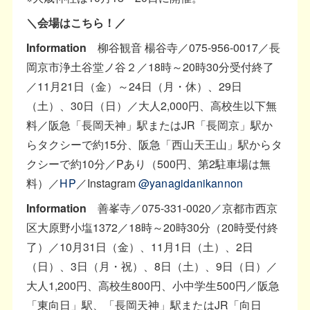
＼会場はこちら！／
Information
柳谷観音 楊谷寺／075-956-0017／長
岡京市浄土谷堂ノ谷２／18時～20時30分受付終了
／11月21日（金）～24日（月・休）、29日
（土）、30日（日）／大人2,000円、高校生以下無
料／阪急「長岡天神」駅またはJR「長岡京」駅か
らタクシーで約15分、阪急「西山天王山」駅からタ
クシーで約10分／Pあり（500円、第2駐車場は無
料）／
HP
／Instagram
@yanagidanikannon
Information
善峯寺／075-331-0020／京都市西京
区大原野小塩1372／18時～20時30分（20時受付終
了）／10月31日（金）、11月1日（土）、2日
（日）、3日（月・祝）、8日（土）、9日（日）／
大人1,200円、高校生800円、小中学生500円／阪急
「東向日」駅、「長岡天神」駅またはJR「向日