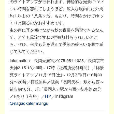
のライトアップが行われます。神秘的な光景につい
つい時間を忘れてしまうほど。広大な境内には外周
約１㎞もの「八条ヶ池」もあり、時間をかけてゆっ
くりと回るのがおすすめです。
虫の声に耳を傾けながら秋の夜長を満喫できるなん
て、とても風流ですね♪拝観無料もうれしいとこ
ろ。ぜひ、何度も足を運んで季節の移ろいを肌で感
じてみてください。
Information 長岡天満宮／075-951-1025／長岡京市
天神2-15-13／9時～17時（社務所受付時間）／錦景
苑ライトアップ11月15日(土)～12月7日(日) 16時30
分〜20時／拝観無料／阪急「長岡天神」駅から西へ
徒歩約10分、JR「長岡京」駅から西へ徒歩約20分
／Pあり（有料）／
HP
／Instagram
@nagaokatenmangu