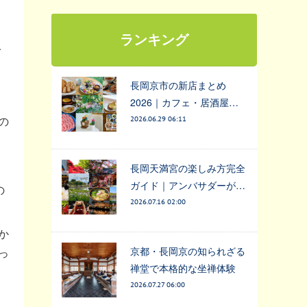
ランキング
づ
長岡京市の新店まとめ
2026｜カフェ・居酒屋…
の
2026.06.29 06:11
長岡天満宮の楽しみ方完全
ガイド｜アンバサダーが…
の
2026.07.16 02:00
か
京都・長岡京の知られざる
っ
禅堂で本格的な坐禅体験
2026.07.27 06:00