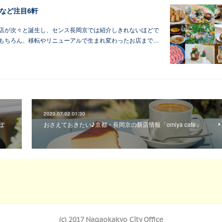
など注目6軒
お店が次々と誕生し、センス長岡京では紹介しきれないほどで
はもちろん、移転やリニューアルで生まれ変わったお店まで…
2020.07.02 01:30
ぽ
おさえておきたい♪京都・長岡京の新店情報「omiya cafe」
(c) 2017 Nagaokakyo City Office