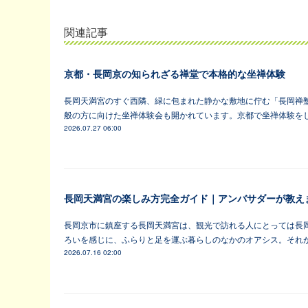
関連記事
京都・長岡京の知られざる禅堂で本格的な坐禅体験
長岡天満宮のすぐ西隣、緑に包まれた静かな敷地に佇む「長岡禅塾
般の方に向けた坐禅体験会も開かれています。京都で坐禅体験を
2026.07.27 06:00
長岡天満宮の楽しみ方完全ガイド｜アンバサダーが教え
長岡京市に鎮座する長岡天満宮は、観光で訪れる人にとっては長
ろいを感じに、ふらりと足を運ぶ暮らしのなかのオアシス。それ
2026.07.16 02:00