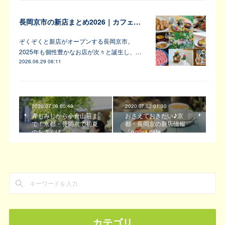
長岡京市の新店まとめ2026｜カフェ・居酒屋・韓国料理など注目6軒
ぞくぞくと新店がオープンする長岡京市。
2025年も個性豊かなお店が次々と誕生し、…
2026.06.29 06:11
2020.07.09 00:49
2020.07.02 01:30
青もみじから小倉山荘ま
おさえておきたい♪京
で！京都・長岡京で初夏
都・長岡京の新店情報
のおさんぽ
「omiya cafe」
カテゴリ