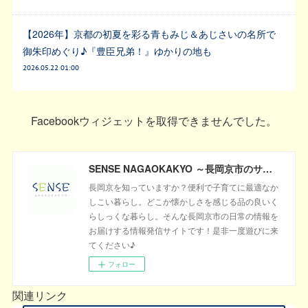
【2026年】京都の初夏を彩る青もみじ＆あじさいの名所で
御朱印めぐり♪『豊臣兄弟！』ゆかりの地も
2026.05.22 01:00
Facebookウィジェットを取得できませんでした。
SENSE NAGAOKAKYO ～長岡京市のサブサイト～
長岡京を知っていますか？便利で子育てに最適なか
しこい暮らし。どこか懐かしさを感じる品の良いく
らしっくな暮らし。そんな長岡京市の日常の情報を
お届けする情報発信サイトです！是非一度遊びに来
てください♪
フォロー
関連リンク