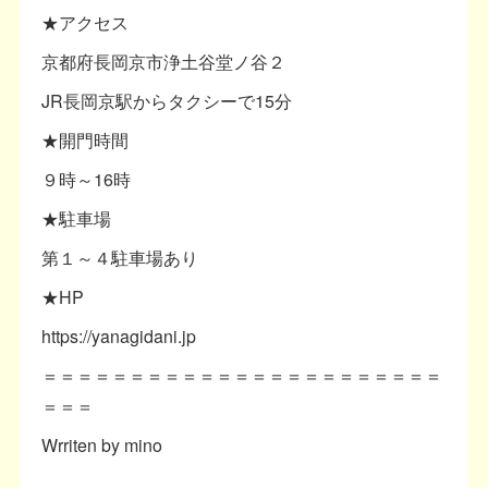
★アクセス
京都府長岡京市浄土谷堂ノ谷２
JR長岡京駅からタクシーで15分
★開門時間
９時～16時
★駐車場
第１～４駐車場あり
★HP
https://yanagidani.jp
＝＝＝＝＝＝＝＝＝＝＝＝＝＝＝＝＝＝＝＝＝＝＝
＝＝＝
Wrriten by mino