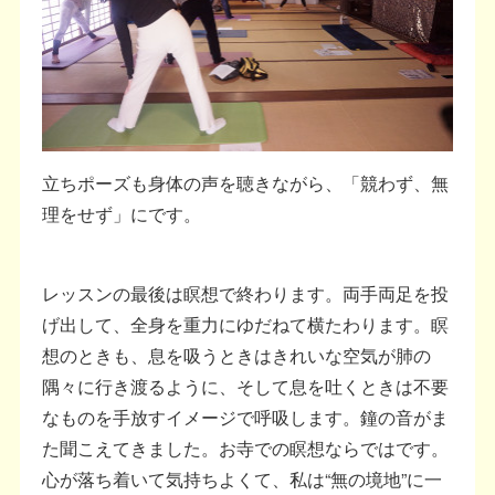
立ちポーズも身体の声を聴きながら、「競わず、無
理をせず」にです。
レッスンの最後は瞑想で終わります。両手両足を投
げ出して、全身を重力にゆだねて横たわります。瞑
想のときも、息を吸うときはきれいな空気が肺の
隅々に行き渡るように、そして息を吐くときは不要
なものを手放すイメージで呼吸します。鐘の音がま
た聞こえてきました。お寺での瞑想ならではです。
心が落ち着いて気持ちよくて、私は“無の境地”に一