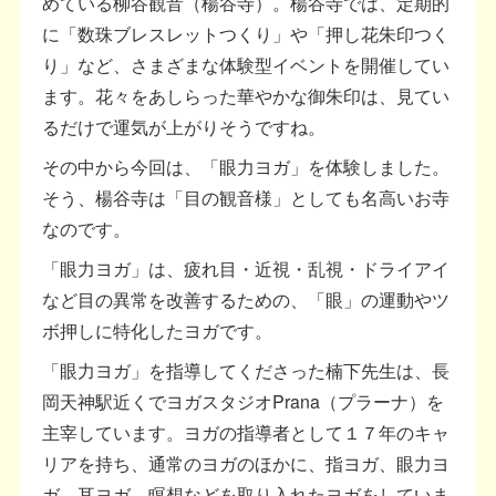
めている柳谷観音（楊谷寺）。楊谷寺では、定期的
に「数珠ブレスレットつくり」や「押し花朱印つく
り」など、さまざまな体験型イベントを開催してい
ます。花々をあしらった華やかな御朱印は、見てい
るだけで運気が上がりそうですね。
その中から今回は、「眼力ヨガ」を体験しました。
そう、楊谷寺は「目の観音様」としても名高いお寺
なのです。
「眼力ヨガ」は、疲れ目・近視・乱視・ドライアイ
など目の異常を改善するための、「眼」の運動やツ
ボ押しに特化したヨガです。
「眼力ヨガ」を指導してくださった楠下先生は、長
岡天神駅近くでヨガスタジオPrana（プラーナ）を
主宰しています。ヨガの指導者として１７年のキャ
リアを持ち、通常のヨガのほかに、指ヨガ、眼力ヨ
ガ、耳ヨガ、瞑想などを取り入れたヨガをしていま