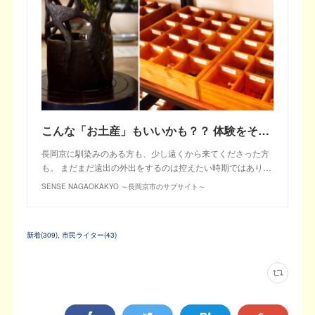
こんな「お土産」もいいかも？？ 体験をそのまま持ち帰れる、とっておきスポット４選（前編）
長岡京に馴染みのある方も、少し遠くから来てくださった方
も。 まだまだ遠出の外出をするのは控えたい時期ではあり…
SENSE NAGAOKAKYO ～長岡京市のサブサイト～
新着
(
309
)
市民ライター
(
43
)