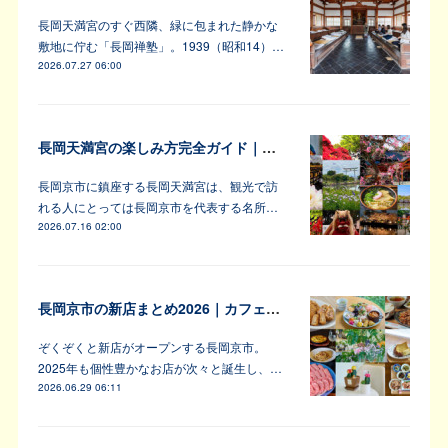
長岡天満宮のすぐ西隣、緑に包まれた静かな
敷地に佇む「長岡禅塾」。1939（昭和14）…
2026.07.27 06:00
長岡天満宮の楽しみ方完全ガイド｜アンバサダーが教えます！
長岡京市に鎮座する長岡天満宮は、観光で訪
れる人にとっては長岡京市を代表する名所…
2026.07.16 02:00
長岡京市の新店まとめ2026｜カフェ・居酒屋・韓国料理など注目6軒
ぞくぞくと新店がオープンする長岡京市。
2025年も個性豊かなお店が次々と誕生し、…
2026.06.29 06:11