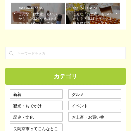
2021.04.22 06:39
2021.04.12 02:00
こんな「お土産」もいい
こんな「お土産」もいい
かも！？体験をそのまま
かも？？ 体験をそのまま
持ち帰れる、とってお…
持ち帰れる、とってお…
カテゴリ
新着
グルメ
観光・おでかけ
イベント
歴史・文化
お土産・お買い物
長岡京市ってこんなとこ