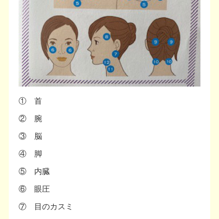
① 首
② 腕
③ 脳
④ 脚
⑤ 内臓
⑥ 眼圧
⑦ 目のカスミ