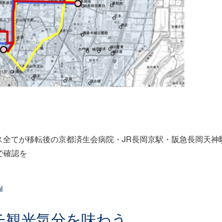
ス全てが移転後の京都済生会病院・JR長岡京駅・阪急長岡天神
で確認を
l
チ観光気分を味わう