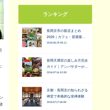
ランキング
長岡京市の新店まとめ
2026｜カフェ・居酒屋…
2026.06.29 06:11
紹
長岡天満宮の楽しみ方完全
た
ガイド｜アンバサダーが…
」
2026.07.16 02:00
京都・長岡京の知られざる
禅堂で本格的な坐禅体験
ン
2026.07.27 06:00
験