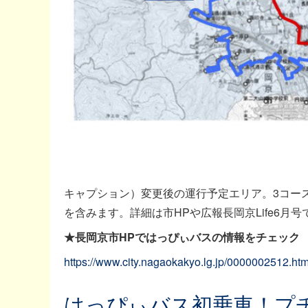
キャプション）変更後の運行予定エリア。3コー
を含みます。詳細は市HPや広報長岡京Life6月号
★長岡京市HPではっぴぃバスの情報をチェック
https://www.city.nagaokakyo.lg.jp/0000002512.htm
はっぴぃバス初乗車！プ