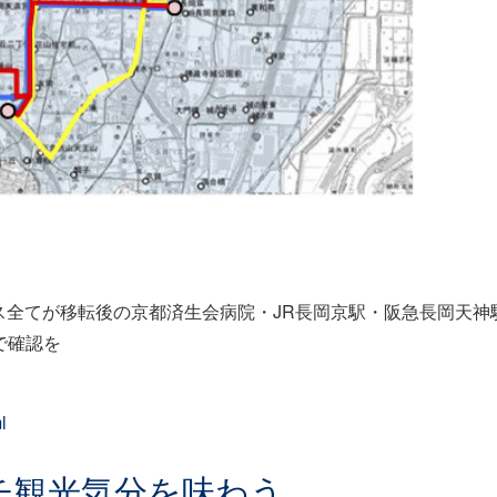
ス全てが移転後の京都済生会病院・JR長岡京駅・阪急長岡天神
で確認を
l
チ観光気分を味わう