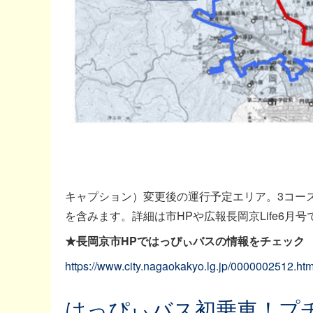
キャプション）変更後の運行予定エリア。3コー
を含みます。詳細は市HPや広報長岡京Life6月号
★長岡京市HPではっぴぃバスの情報をチェック
https://www.city.nagaokakyo.lg.jp/0000002512.htm
はっぴぃバス初乗車！プ