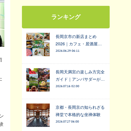
ランキング
長岡京市の新店まとめ
2026｜カフェ・居酒屋…
2026.06.29 06:11
紹
長岡天満宮の楽しみ方完全
た
ガイド｜アンバサダーが…
」
2026.07.16 02:00
京都・長岡京の知られざる
禅堂で本格的な坐禅体験
ン
2026.07.27 06:00
験