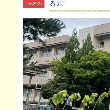
る力"
Nov
2025