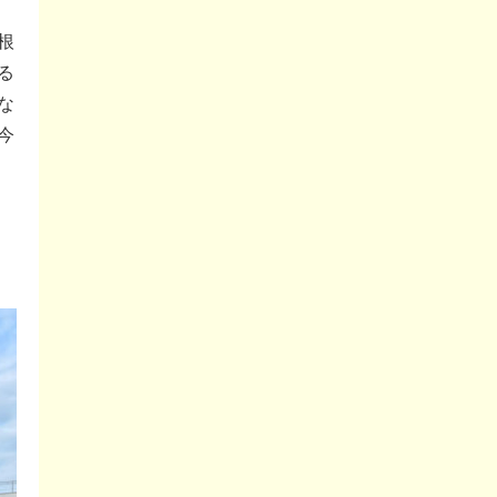
根
る
な
今