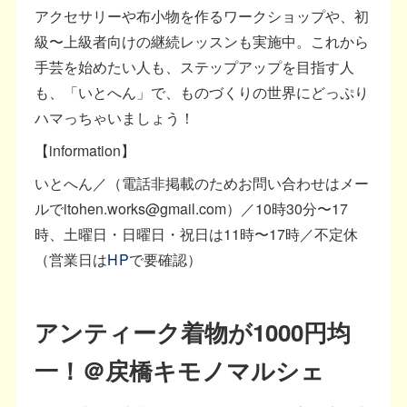
アクセサリーや布小物を作るワークショップや、初
級〜上級者向けの継続レッスンも実施中。これから
手芸を始めたい人も、ステップアップを目指す人
も、「いとへん」で、ものづくりの世界にどっぷり
ハマっちゃいましょう！
【information】
いとへん／（電話非掲載のためお問い合わせはメー
ルでitohen.works@gmail.com）／10時30分〜17
時、土曜日・日曜日・祝日は11時〜17時／不定休
（営業日は
HP
で要確認）
アンティーク着物が1000円均
一！＠戻橋キモノマルシェ