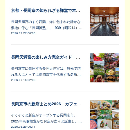
京都・長岡京の知られざる禅堂で本格的な坐禅体験
長岡天満宮のすぐ西隣、緑に包まれた静かな
敷地に佇む「長岡禅塾」。1939（昭和14）…
2026.07.27 06:00
長岡天満宮の楽しみ方完全ガイド｜アンバサダーが教えます！
長岡京市に鎮座する長岡天満宮は、観光で訪
れる人にとっては長岡京市を代表する名所…
2026.07.16 02:00
長岡京市の新店まとめ2026｜カフェ・居酒屋・韓国料理など注目6軒
ぞくぞくと新店がオープンする長岡京市。
2025年も個性豊かなお店が次々と誕生し、…
2026.06.29 06:11