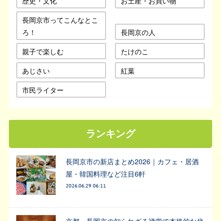
歴史・文化
お土産・お買い物
長岡京市ってこんなとこ
ろ！
長岡京の人
親子で楽しむ
たけのこ
あじさい
紅葉
市民ライター
ランキング
長岡京市の新店まとめ2026｜カフェ・居酒
屋・韓国料理など注目6軒
2026.06.29 06:11
京都・長岡京の知られざる禅堂で本格的な坐