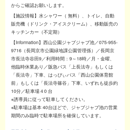
からご確認お願いします。
【施設情報】水シャワー（ 無料）、トイレ、自動
販売機（ドリンク・アイスクリーム）、移動販売の
キッチンカー（不定期）
【Information】西山公園ジャブジャブ池／075-955-
9716（長岡京市公園緑地課公園管理係）／長岡京
市長法寺谷田9／利用時間：9～18時／月・金曜、
他臨時休業あり／阪急バス「上長法寺」もしくは
「長法寺」下車、はっぴぃバス「西山公園体育館
前」もしくは「長法寺篠谷」下車、いずれも徒歩約
10分／駐車場４0 台
※誘導員に従って駐車してください。
※駐車場は基本 40台ほどで、ジャブジャブ池の営業
期間のみ臨時で駐車場所を確保しています。