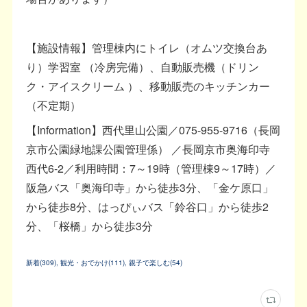
【施設情報】管理棟内にトイレ（オムツ交換台あ
り）学習室 （冷房完備）、自動販売機（ドリン
ク・アイスクリーム ）、移動販売のキッチンカー
（不定期）
【Information】西代里山公園／075-955-9716（長岡
京市公園緑地課公園管理係） ／長岡京市奥海印寺
西代6-2／利用時間：7～19時（管理棟9～17時）／
阪急バス「奥海印寺」から徒歩3分、「金ケ原口」
から徒歩8分、はっぴぃバス「鈴谷口」から徒歩2
分、「桜橋」から徒歩3分
新着
(
309
)
観光・おでかけ
(
111
)
親子で楽しむ
(
54
)