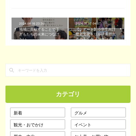
2024.06.16 23:30
2024.05.17 04:07
地域に貢献することで子
【レポート】小学生向け
どもたちの未来につなげ
歴史文化ドリル『長岡京
たい
市の！タケノコ食（く…
カテゴリ
新着
グルメ
観光・おでかけ
イベント