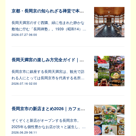
京都・長岡京の知られざる禅堂で本格的な坐禅体験
長岡天満宮のすぐ西隣、緑に包まれた静かな
敷地に佇む「長岡禅塾」。1939（昭和14）…
2026.07.27 06:00
長岡天満宮の楽しみ方完全ガイド｜アンバサダーが教えます！
長岡京市に鎮座する長岡天満宮は、観光で訪
れる人にとっては長岡京市を代表する名所…
2026.07.16 02:00
長岡京市の新店まとめ2026｜カフェ・居酒屋・韓国料理など注目6軒
ぞくぞくと新店がオープンする長岡京市。
2025年も個性豊かなお店が次々と誕生し、…
2026.06.29 06:11