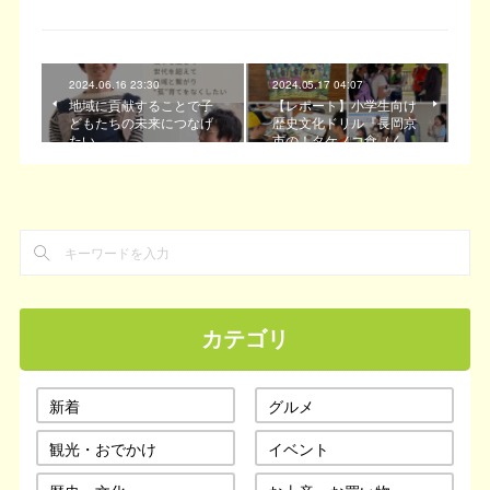
2024.06.16 23:30
2024.05.17 04:07
地域に貢献することで子
【レポート】小学生向け
どもたちの未来につなげ
歴史文化ドリル『長岡京
たい
市の！タケノコ食（く…
カテゴリ
新着
グルメ
観光・おでかけ
イベント