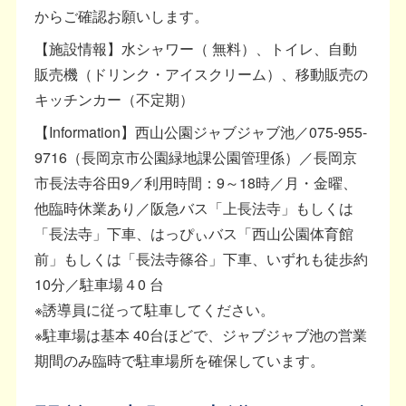
からご確認お願いします。
【施設情報】水シャワー（ 無料）、トイレ、自動
販売機（ドリンク・アイスクリーム）、移動販売の
キッチンカー（不定期）
【Information】西山公園ジャブジャブ池／075-955-
9716（長岡京市公園緑地課公園管理係）／長岡京
市長法寺谷田9／利用時間：9～18時／月・金曜、
他臨時休業あり／阪急バス「上長法寺」もしくは
「長法寺」下車、はっぴぃバス「西山公園体育館
前」もしくは「長法寺篠谷」下車、いずれも徒歩約
10分／駐車場４0 台
※誘導員に従って駐車してください。
※駐車場は基本 40台ほどで、ジャブジャブ池の営業
期間のみ臨時で駐車場所を確保しています。