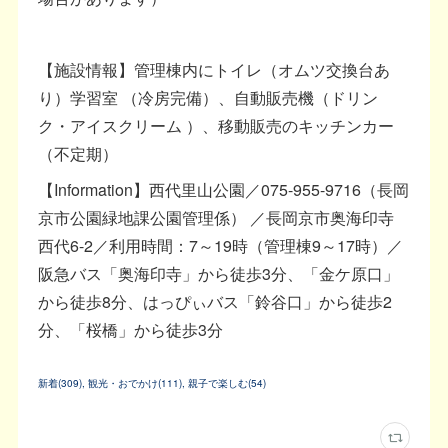
【施設情報】管理棟内にトイレ（オムツ交換台あ
り）学習室 （冷房完備）、自動販売機（ドリン
ク・アイスクリーム ）、移動販売のキッチンカー
（不定期）
【Information】西代里山公園／075-955-9716（長岡
京市公園緑地課公園管理係） ／長岡京市奥海印寺
西代6-2／利用時間：7～19時（管理棟9～17時）／
阪急バス「奥海印寺」から徒歩3分、「金ケ原口」
から徒歩8分、はっぴぃバス「鈴谷口」から徒歩2
分、「桜橋」から徒歩3分
新着
(
309
)
観光・おでかけ
(
111
)
親子で楽しむ
(
54
)