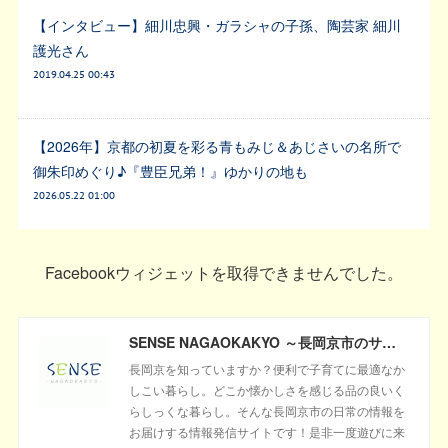
【インタビュー】細川忠興・ガラシャの子孫、陶芸家 細川
護光さん
2019.04.25 00:43
【2026年】京都の初夏を彩る青もみじ＆あじさいの名所で
御朱印めぐり♪『豊臣兄弟！』ゆかりの地も
2026.05.22 01:00
Facebookウィジェットを取得できませんでした。
SENSE NAGAOKAKYO ～長岡京市のサブサイト～
長岡京を知っていますか？便利で子育てに最適なか
しこい暮らし。どこか懐かしさを感じる品の良いく
らしっくな暮らし。そんな長岡京市の日常の情報を
お届けする情報発信サイトです！是非一度遊びに来