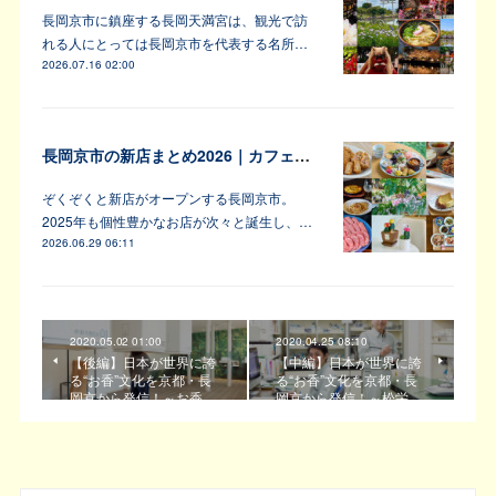
長岡京市に鎮座する長岡天満宮は、観光で訪
れる人にとっては長岡京市を代表する名所…
2026.07.16 02:00
長岡京市の新店まとめ2026｜カフェ・居酒屋・韓国料理など注目6軒
ぞくぞくと新店がオープンする長岡京市。
2025年も個性豊かなお店が次々と誕生し、…
2026.06.29 06:11
2020.05.02 01:00
2020.04.25 08:10
【後編】日本が世界に誇
【中編】日本が世界に誇
る“お香”文化を京都・長
る“お香”文化を京都・長
岡京から発信！～お香…
岡京から発信！～松栄…