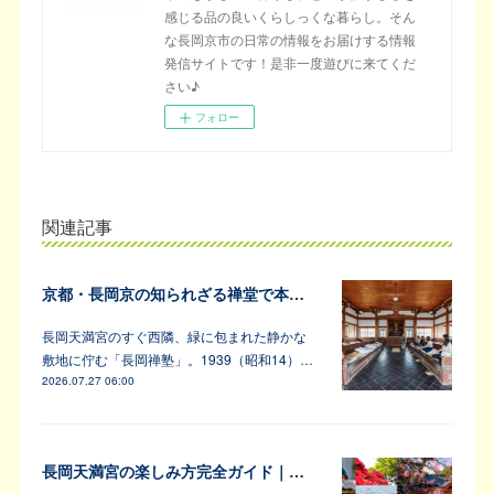
感じる品の良いくらしっくな暮らし。そん
な長岡京市の日常の情報をお届けする情報
発信サイトです！是非一度遊びに来てくだ
さい♪
フォロー
関連記事
京都・長岡京の知られざる禅堂で本格的な坐禅体験
長岡天満宮のすぐ西隣、緑に包まれた静かな
敷地に佇む「長岡禅塾」。1939（昭和14）…
2026.07.27 06:00
長岡天満宮の楽しみ方完全ガイド｜アンバサダーが教えます！