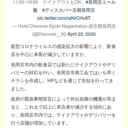
11:30~19:00 テイクアウトもOK。
#長岡京エール
飯
#ディスカバー京都長岡京
pic.twitter.com/raNrCHuftT
— Hotel Discover Kyoto Nagaokakyo @京都長岡京
(@Discover__N)
April 22, 2020
新型コロナウイルスの感染拡大の影響により、飲食
店を中心に来客が減少していますが、
長岡京市内の飲食店では新たにテイクアウトやデリ
バリーの対応を行い、長岡京市商工会ではいち早く
チラシを作成し、HPなどを通じて告知を行ってき
ました。
政府の緊急事態宣言によって外出自粛の機運が高ま
ると、これまで以上に来店者が減少する傾向にあ
り、長岡京市内では、テイクアウトやデリバリーを
行う店舗が増加しています。