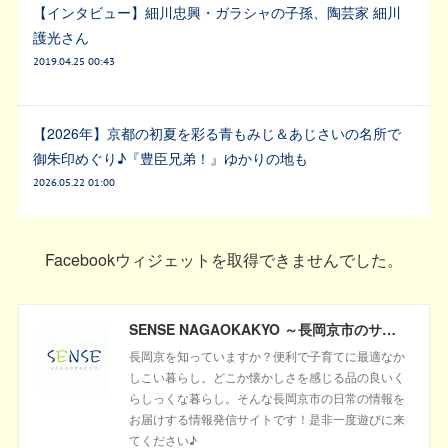
【インタビュー】細川忠興・ガラシャの子孫、陶芸家 細川
護光さん
2019.04.25 00:43
【2026年】京都の初夏を彩る青もみじ＆あじさいの名所で
御朱印めぐり♪『豊臣兄弟！』ゆかりの地も
2026.05.22 01:00
Facebookウィジェットを取得できませんでした。
SENSE NAGAOKAKYO ～長岡京市のサブサイト～
長岡京を知っていますか？便利で子育てに最適なか
しこい暮らし。どこか懐かしさを感じる品の良いく
らしっくな暮らし。そんな長岡京市の日常の情報を
お届けする情報発信サイトです！是非一度遊びに来
てください♪