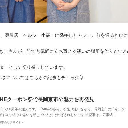
OU」は、薬局店「ヘルシー小森」に隣接したカフェ。前を通るたびに
き）さんが、誰でも気軽に立ち寄れる憩いの場所を作りたいと
ターとして切り盛りしています。
森についてはこちらの記事もチェック👇
LINEクーポン祭で長岡京市の魅力を再発見
月に市制50周年を迎えます。「50年の歩み」を振り返りながら、長岡京市の「今」を
がる取り組みや思いを感じていただければうれしいです!当記事は、広報紙「
長岡京市のサブサイト～