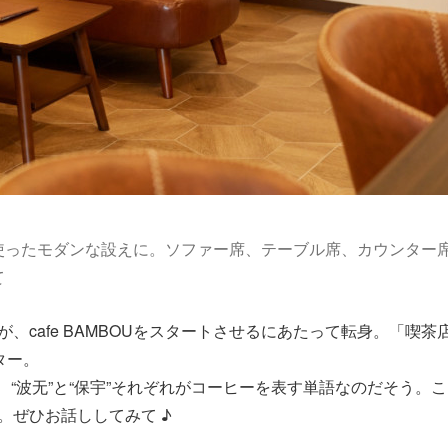
使ったモダンな設えに。ソファー席、テーブル席、カウンター
て
cafe BAMBOUをスタートさせるにあたって転身。「喫茶
ター。
、“波无”と“保宇”それぞれがコーヒーを表す単語なのだそう。
。ぜひお話ししてみて ♪