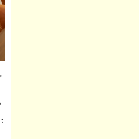
席
店
こう