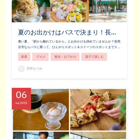
夏のお出かけはバスで決まり！長…
暑い夏、「駅から離れているから」とお出かけを諦めていませんか？長岡
京市ならバスに乗って、ひんやりスポット＆スイーツのスポットまでス…
新着
グルメ
観光・おでかけ
親子で楽しむ
別所なつみ
06
Jul
2025