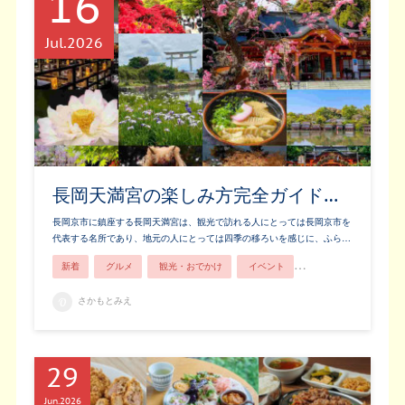
16
Jul
2026
長岡天満宮の楽しみ方完全ガイド…
長岡京市に鎮座する長岡天満宮は、観光で訪れる人にとっては長岡京市を
代表する名所であり、地元の人にとっては四季の移ろいを感じに、ふら…
新着
グルメ
観光・おでかけ
イベント
歴史・文化
お土
さかもとみえ
29
Jun
2026