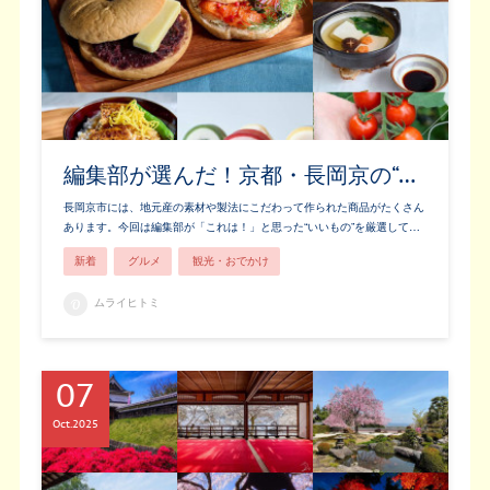
編集部が選んだ！京都・長岡京の“…
長岡京市には、地元産の素材や製法にこだわって作られた商品がたくさん
あります。今回は編集部が「これは！」と思った“いいもの”を厳選して…
新着
グルメ
観光・おでかけ
ムライヒトミ
07
Oct
2025