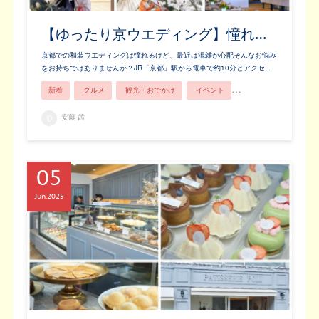
【ゆったり京ウエディング】憧れ…
京都での和装ウエディングは憧れるけど、最近は混雑が心配そんなお悩み
をお持ちではありませんか？JR「京都」駅から電車で約10分とアクセ…
新着
グルメ
観光・おでかけ
イベント
歴史・文化
安藤 茜
05
Jun
2025