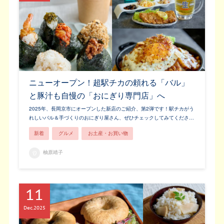
ニューオープン！超駅チカの頼れる「バル」
と豚汁も自慢の「おにぎり専門店」へ
2025年、長岡京市にオープンした新店のご紹介、第2弾です！駅チカがう
れしいバル＆手づくりのおにぎり屋さん、ぜひチェックしてみてくださ…
新着
グルメ
お土産・お買い物
柚原靖子
11
Dec
2025