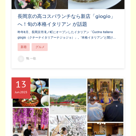
長岡京の高コスパランチなら新店「giogio」
へ！旬の本格イタリアン が話題
昨年8月、長岡京市滝ノ町にオープンしたイタリアン「Cucina italiana
giogio（クチーナイタリアーナジョジョ）」。“本格イタリアン”と聞け…
新着
グルメ
鴨 一歌
13
Jun
2025