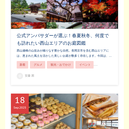
公式アンバサダーが選ぶ！春夏秋冬、何度で
も訪れたい西山エリアのお庭図鑑
西山連峰の山並みが織りなす豊かな自然。長岡京市を含む西山エリアに
は、恵まれた風土を活かした美しいお庭が数多く存在します。今回は、…
新着
グルメ
観光・おでかけ
イベント
歴史・文化
安藤 茜
18
Sep
2025