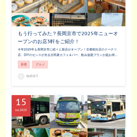
もう行ってみた？長岡京市で2025年ニューオ
ープンのお店3軒をご紹介！
今年2025年も長岡京市に続々と新店がオープン！京都初出店のドーナツ
店、DIYのセンスが光る古民家カフェ＆バー、飲み放題プランが超お得…
新着
グルメ
柚原靖子
15
Jul
2025