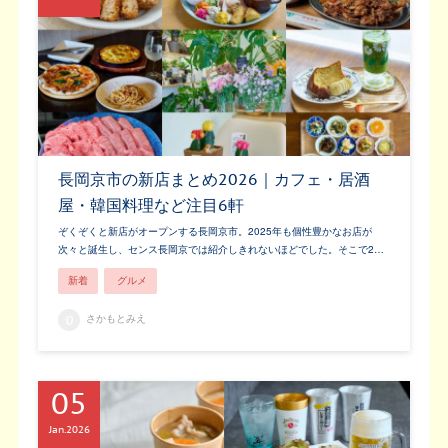
長岡京市の新店まとめ2026｜カフェ・居酒
屋・韓国料理など注目6軒
ぞくぞくと新店がオープンする長岡京市。2025年も個性豊かなお店が
次々と誕生し、センス長岡京では紹介しきれないほどでした。そこで2…
新着
グルメ
さかもとみえ
05
Jan
2026