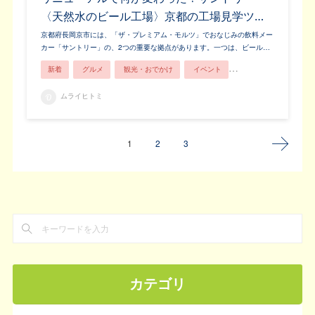
〈天然水のビール工場〉京都の工場見学ツ…
京都府長岡京市には、「ザ・プレミアム・モルツ」でおなじみの飲料メー
カー「サントリー」の、2つの重要な拠点があります。一つは、ビール…
新着
グルメ
観光・おでかけ
イベント
お土産・お買い物
ムライヒトミ
1
2
3
カテゴリ