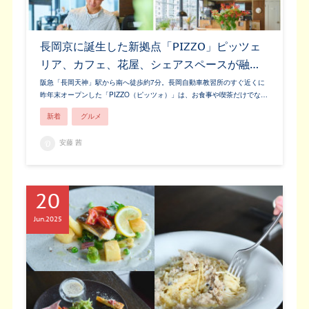
長岡京に誕生した新拠点「PIZZO」ピッツェ
リア、カフェ、花屋、シェアスペースが融…
阪急「長岡天神」駅から南へ徒歩約7分。長岡自動車教習所のすぐ近くに
昨年末オープンした「PIZZO（ピッツォ）」は、お食事や喫茶だけでな…
新着
グルメ
安藤 茜
20
Jun
2025