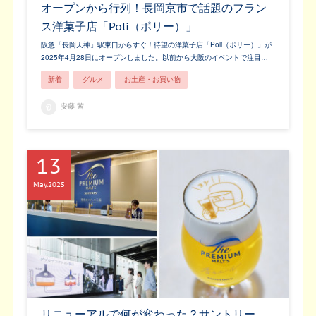
オープンから行列！長岡京市で話題のフラン
ス洋菓子店「Poli（ポリー）」
阪急「長岡天神」駅東口からすぐ！待望の洋菓子店「Poli（ポリー）」が
2025年4月28日にオープンしました。以前から大阪のイベントで注目…
新着
グルメ
お土産・お買い物
安藤 茜
13
May
2025
リニューアルで何が変わった？サントリー