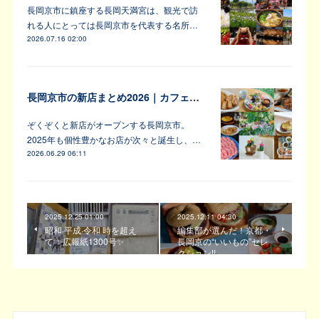
長岡京市に鎮座する長岡天満宮は、観光で訪
れる人にとっては長岡京市を代表する名所…
2026.07.16 02:00
長岡京市の新店まとめ2026｜カフェ・居酒屋・韓国料理など注目6軒
ぞくぞくと新店がオープンする長岡京市。
2025年も個性豊かなお店が次々と誕生し、…
2026.06.29 06:11
2025.12.25 01:00
2025.12.11 04:30
昭和·平成·令和 時を超え
編集部が選んだ！京都・
て ✨広報紙1300号✨
長岡京の“いいもの”セレ
クション!!