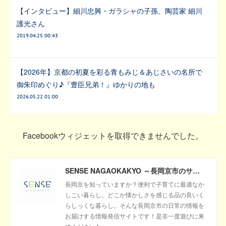
【インタビュー】細川忠興・ガラシャの子孫、陶芸家 細川
護光さん
2019.04.25 00:43
【2026年】京都の初夏を彩る青もみじ＆あじさいの名所で
御朱印めぐり♪『豊臣兄弟！』ゆかりの地も
2026.05.22 01:00
Facebookウィジェットを取得できませんでした。
SENSE NAGAOKAKYO ～長岡京市のサブサイト～
長岡京を知っていますか？便利で子育てに最適なか
しこい暮らし。どこか懐かしさを感じる品の良いく
らしっくな暮らし。そんな長岡京市の日常の情報を
お届けする情報発信サイトです！是非一度遊びに来