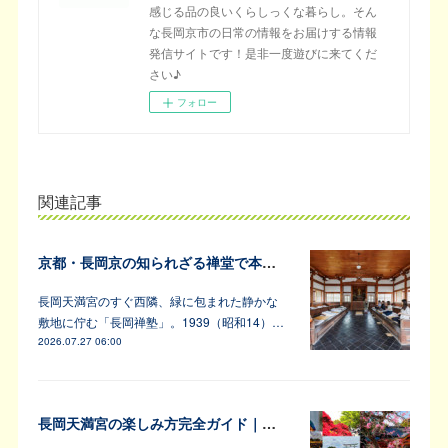
感じる品の良いくらしっくな暮らし。そん
な長岡京市の日常の情報をお届けする情報
発信サイトです！是非一度遊びに来てくだ
さい♪
フォロー
関連記事
京都・長岡京の知られざる禅堂で本格的な坐禅体験
長岡天満宮のすぐ西隣、緑に包まれた静かな
敷地に佇む「長岡禅塾」。1939（昭和14）…
2026.07.27 06:00
長岡天満宮の楽しみ方完全ガイド｜アンバサダーが教えます！