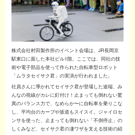
株式会社村田製作所のイベント会場は、JR長岡京
駅東口に面した本社ビル1階。ここでは、同社の技
術や電子部品を使って作られた自転車型ロボット
「ムラタセイサク君」の実演が行われました。
社員さんに導かれてセイサク君が登場した途端、み
んなの視線がカレに釘付け！止まっても倒れない驚
異のバランス力で、なめらか〜に自転車を乗りこな
し、平均台のカーブや坂道もスイスイ。ジャイロセ
ンサを使った、止まっても倒れない「不倒停止」の
しくみなど、セイサク君の凄ワザを支える技術の紹