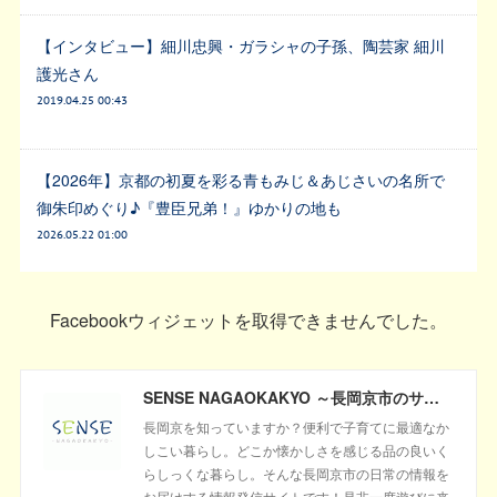
【インタビュー】細川忠興・ガラシャの子孫、陶芸家 細川
護光さん
2019.04.25 00:43
【2026年】京都の初夏を彩る青もみじ＆あじさいの名所で
御朱印めぐり♪『豊臣兄弟！』ゆかりの地も
2026.05.22 01:00
Facebookウィジェットを取得できませんでした。
SENSE NAGAOKAKYO ～長岡京市のサブサイト～
長岡京を知っていますか？便利で子育てに最適なか
しこい暮らし。どこか懐かしさを感じる品の良いく
らしっくな暮らし。そんな長岡京市の日常の情報を
お届けする情報発信サイトです！是非一度遊びに来