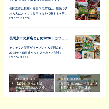
長岡京市に鎮座する長岡天満宮は、観光で訪
れる人にとっては長岡京市を代表する名所…
2026.07.16 02:00
長岡京市の新店まとめ2026｜カフェ・居酒屋・韓国料理など注目6軒
ぞくぞくと新店がオープンする長岡京市。
2025年も個性豊かなお店が次々と誕生し、…
2026.06.29 06:11
2026.03.11 06:29
2026.01.30 01:00
【2026】阪急京都線で
長岡天神駅前はこう生ま
巡る京都西山エリア桜の
れ変わる！？祝V4達成
名所8選！ライトアッ…
「住み続けたい街」の…