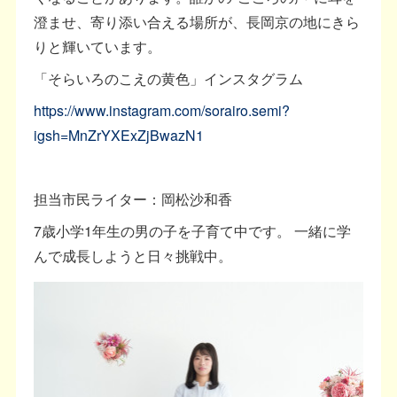
澄ませ、寄り添い合える場所が、長岡京の地にきら
りと輝いています。
「そらいろのこえの黄色」インスタグラム
https://www.instagram.com/sorairo.semi?
igsh=MnZrYXExZjBwazN1
担当市民ライター：岡松沙和香
7歳小学1年生の男の子を子育て中です。 一緒に学
んで成長しようと日々挑戦中。