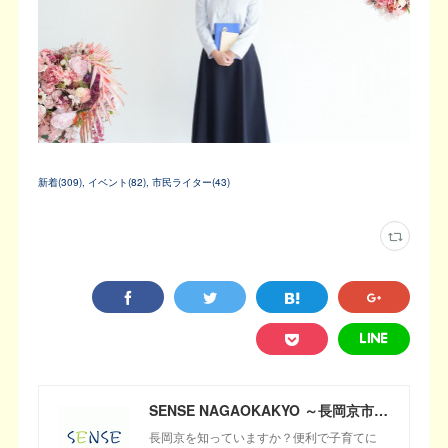
新着
(
309
)
イベント
(
82
)
市民ライター
(
43
)
SENSE NAGAOKAKYO ～長岡京市のサブサイト～
長岡京を知っていますか？便利で子育てに