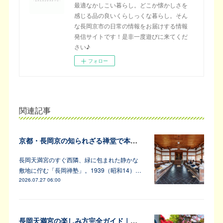
最適なかしこい暮らし。どこか懐かしさを
感じる品の良いくらしっくな暮らし。そん
な長岡京市の日常の情報をお届けする情報
発信サイトです！是非一度遊びに来てくだ
さい♪
フォロー
関連記事
京都・長岡京の知られざる禅堂で本格的な坐禅体験
長岡天満宮のすぐ西隣、緑に包まれた静かな
敷地に佇む「長岡禅塾」。1939（昭和14）…
2026.07.27 06:00
長岡天満宮の楽しみ方完全ガイド｜アンバサダーが教えます！