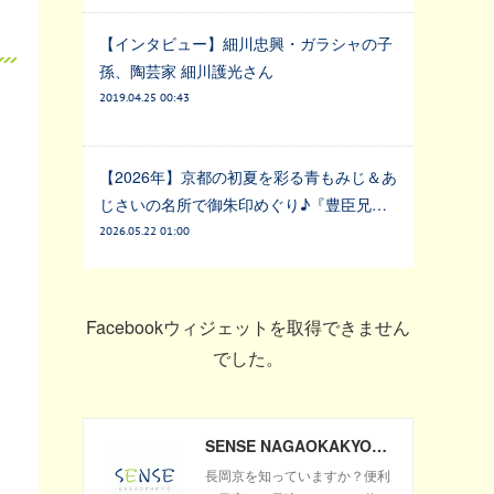
【インタビュー】細川忠興・ガラシャの子
孫、陶芸家 細川護光さん
2019.04.25 00:43
【2026年】京都の初夏を彩る青もみじ＆あ
じさいの名所で御朱印めぐり♪『豊臣兄…
2026.05.22 01:00
Facebookウィジェットを取得できません
でした。
SENSE NAGAOKAKYO ～長岡京市のサブサイト～
長岡京を知っていますか？便利