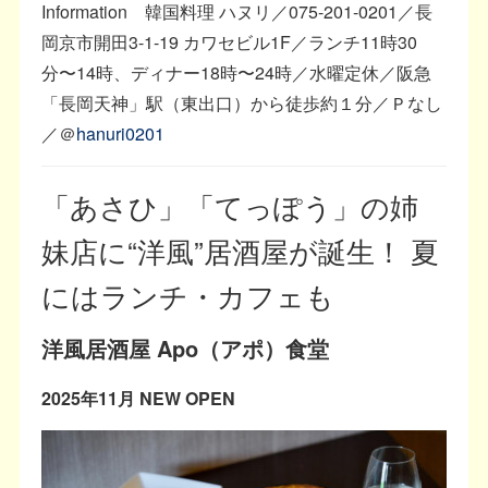
Information 韓国料理 ハヌリ／075-201-0201／長
岡京市開田3-1-19 カワセビル1F／ランチ11時30
分〜14時、ディナー18時〜24時／水曜定休／阪急
「長岡天神」駅（東出口）から徒歩約１分／Ｐなし
／＠
hanuri0201
「あさひ」「てっぽう」の姉
妹店に“洋風”居酒屋が誕生！ 夏
にはランチ・カフェも
洋風居酒屋 Apo（アポ）食堂
2025年11月 NEW OPEN