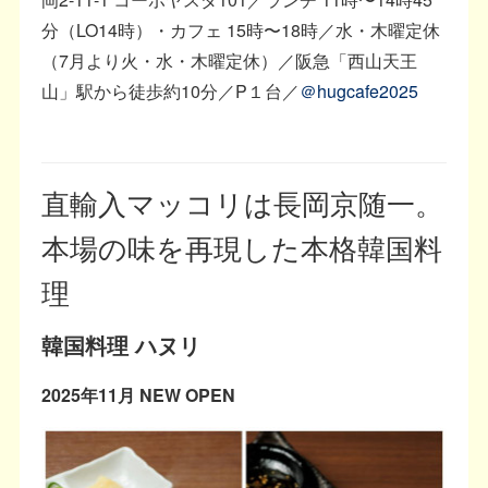
分（LO14時）・カフェ 15時〜18時／水・木曜定休
（7月より火・水・木曜定休）／阪急「西山天王
山」駅から徒歩約10分／P１台／
＠hugcafe2025
直輸入マッコリは長岡京随一。
本場の味を再現した本格韓国料
理
韓国料理 ハヌリ
2025年11月 NEW OPEN