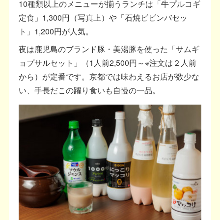
10種類以上のメニューが揃うランチは「牛プルコギ
定食」1,300円（写真上）や「石焼ビビンバセッ
ト」1,200円が人気。
夜は鹿児島のブランド豚・美湯豚を使った「サムギ
ョプサルセット」（1人前2,500円～※注文は２人前
から）が定番です。京都では味わえるお店が数少な
い、手長だこの躍り食いも自慢の一品。