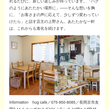
れるたびに、新しい楽しみが待っています。「ハグ
のようにあたたかい場所に」——そんな想いを胸
に、「お客さまの声に応えて、少しずつ変わってい
けたら」と話す店主の上野さん。あたたかな一軒
は、これからも進化を続けます。
Information hug cafe／075-950-8085／長岡京市友
岡2-11-1 コーポヤスダ101／ランチ 11時〜14時45