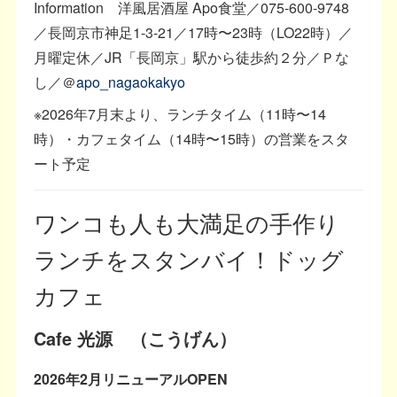
Information 洋風居酒屋 Apo食堂／075-600-9748
／長岡京市神足1-3-21／17時〜23時（LO22時）／
月曜定休／JR「長岡京」駅から徒歩約２分／Ｐな
し／＠
apo_nagaokakyo
※2026年7月末より、ランチタイム（11時〜14
時）・カフェタイム（14時〜15時）の営業をスタ
ート予定
ワンコも人も大満足の手作り
ランチをスタンバイ！ドッグ
カフェ
Cafe 光源 （こうげん）
2026年2月リニューアルOPEN