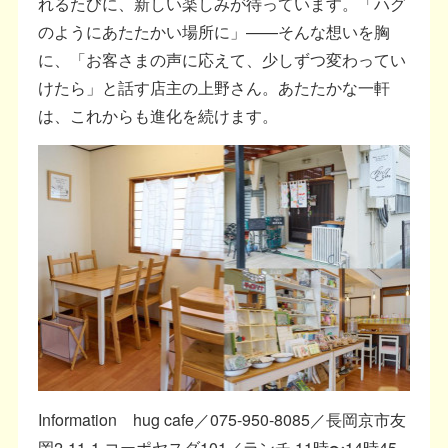
れるたびに、新しい楽しみが待っています。「ハグ
のようにあたたかい場所に」——そんな想いを胸
に、「お客さまの声に応えて、少しずつ変わってい
けたら」と話す店主の上野さん。あたたかな一軒
は、これからも進化を続けます。
Information hug cafe／075-950-8085／長岡京市友
岡2-11-1 コーポヤスダ101／ランチ 11時〜14時45