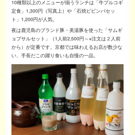
10種類以上のメニューが揃うランチは「牛プルコギ
定食」1,300円（写真上）や「石焼ビビンバセッ
ト」1,200円が人気。
夜は鹿児島のブランド豚・美湯豚を使った「サムギ
ョプサルセット」（1人前2,500円～※注文は２人前
から）が定番です。京都では味わえるお店が数少な
い、手長だこの躍り食いも自慢の一品。