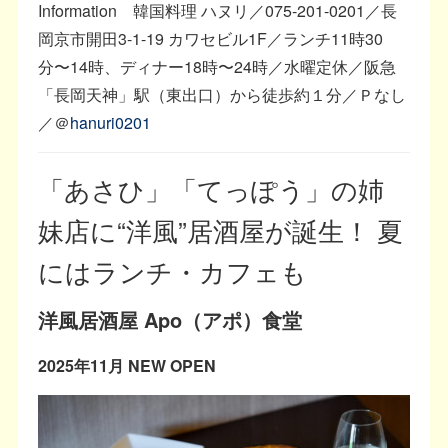
Information 韓国料理 ハヌリ／075-201-0201／長
岡京市開田3-1-19 カワセビル1F／ランチ11時30
分〜14時、ディナー18時〜24時／水曜定休／阪急
「長岡天神」駅（東出口）から徒歩約１分／Ｐなし
／＠
hanuri0201
「あさひ」「てっぽう」の姉
妹店に“洋風”居酒屋が誕生！ 夏
にはランチ・カフェも
洋風居酒屋 Apo（アポ）食堂
2025年11月 NEW OPEN