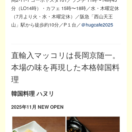
分（LO14時）・カフェ 15時〜18時／水・木曜定休
（7月より火・水・木曜定休）／阪急「西山天王
山」駅から徒歩約10分／P１台／
＠hugcafe2025
直輸入マッコリは長岡京随一。
本場の味を再現した本格韓国料
理
韓国料理 ハヌリ
2025年11月 NEW OPEN