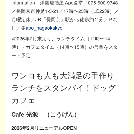
Information 洋風居酒屋 Apo食堂／075-600-9748
／長岡京市神足1-3-21／17時〜23時（LO22時）／
月曜定休／JR「長岡京」駅から徒歩約２分／Ｐな
し／＠
apo_nagaokakyo
※2026年7月末より、ランチタイム（11時〜14
時）・カフェタイム（14時〜15時）の営業をスタ
ート予定
ワンコも人も大満足の手作り
ランチをスタンバイ！ドッグ
カフェ
Cafe 光源 （こうげん）
2026年2月リニューアルOPEN