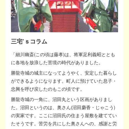
三宅’ｓコラム
「細川幽斎(この頃は藤孝)は、将軍足利義昭ととも
に各地を放浪した苦境の時代がありました。
勝龍寺城の城主になってようやく、安定した暮らし
ができるようになります。町人に預けていた息子・
忠興を呼び戻したのもこの頃です。
勝龍寺城の一角に、沼田丸という区画がありまし
た。沼田というのは、奥さん(沼田麝香・じゃこう)
の実家です。ここに沼田氏の住まう屋敷を建ててい
たそうです。苦労を共にした奥さんへの、感謝と労