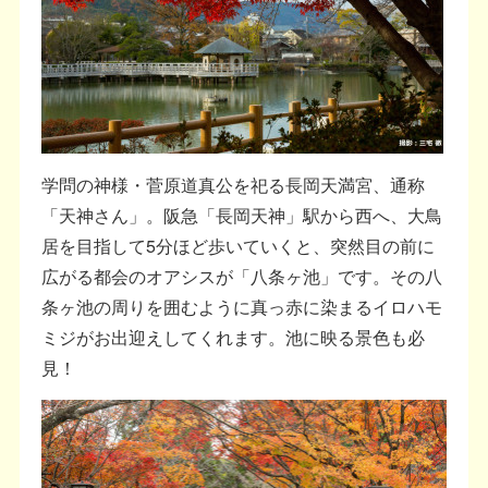
学問の神様・菅原道真公を祀る長岡天満宮、通称
「天神さん」。阪急「長岡天神」駅から西へ、大鳥
居を目指して5分ほど歩いていくと、突然目の前に
広がる都会のオアシスが「八条ヶ池」です。その八
条ヶ池の周りを囲むように真っ赤に染まるイロハモ
ミジがお出迎えしてくれます。池に映る景色も必
見！