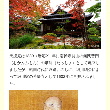
天授庵は1339（暦応2）年に南禅寺開山の無関普門
（むかんふもん）の塔所（たっしょ）として建立し
ましたが、戦国時代に衰退。のちに、細川幽斎によ
って細川家の菩提寺として1602年に再興されまし
た。