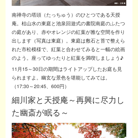
南禅寺の塔頭（たっちゅう）のひとつである天授
庵。枯山水の東庭と池泉回遊式の書院南庭のふたつ
の庭があり、赤やオレンジの紅葉が雅な空間を作り
出します（写真は東庭）。東庭は敷石と苔で整えら
れた市松模様で、紅葉と合わせてみると一幅の絵画
のよう。座ってゆったりと紅葉を満喫しましょう♪
11月15～30日の期間はライトアップしたお庭も見
られますよ。幽玄な景色を堪能してみては。
（17:30～20:45、600円）
細川家と天授庵～再興に尽力し
た幽斎が眠る～