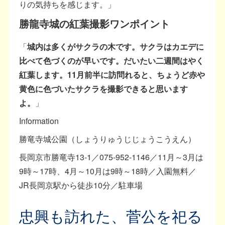
りの気持ちを感じます。」
勝龍寺城の紅葉撮影ワンポイント
「
城内は多くがサクラの木です。サクラはカエデに
比べて色づくのが早いです。だいたい二週間はやく
紅葉します。11月前半に訪問れると、ちょうど赤や
黄色に色づいたサクラを撮影できると思います
よ。
」
Information
勝竜寺城公園（しょうりゅうじじょうこうえん）
長岡京市勝竜寺13-1／075-952-1146／11月～3月は
9時～17時、4月～10月は9時～18時／入園無料／
JR長岡京駅から徒歩10分／駐車場
忠興も訪れた、菅公を祀る