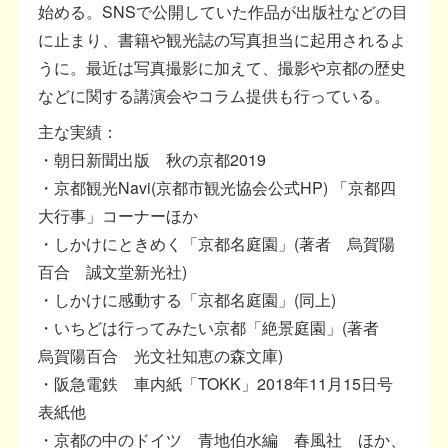
始める。SNSで公開していた作品が出版社などの目
に止まり、書籍や観光誌の写真担当に起用されるよ
うに。最近は写真撮影に加えて、撮影や京都の歴史
などに関する講演会やコラム提供も行っている。
主な実績：
・朝日新聞出版 秋の京都2019
・京都観光Navi(京都市観光協会公式HP) 「京都四
大行事」コーナーほか
・しかけにときめく「京都名庭園」(著者 烏賀陽
百合 誠文堂新光社)
・しかけに感動する「京都名庭園」(同上)
・いちどは行ってみたい京都「絶景庭園」(著者
烏賀陽百合 光文社知恵の森文庫)
・阪急電鉄 車内紙「TOKK」2018年11月15日号
表紙他
・京都の中のドイツ 青地伯水編 春風社 ほか、