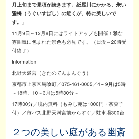
月上旬まで見頃が続きます。紙屋川にかかる、朱い
鶯橋（うぐいすばし）の近くが、特に美しいで
す。
」
11月9日～12月8日にはライトアップも開催！雅な
雰囲気に包まれた景色も必見です。（日没～20時受
付終了）
Information
北野天満宮（きたのてんまんぐう）
京都市上京区馬喰町／075-461-0005／4～9月は5時
～18時、10～3月は5時30分～
17時30分／境内無料（もみじ苑は1000円・茶菓子
付）／市バス北野天満宮前からすぐ／駐車場300台
２つの美しい庭がある幽斎