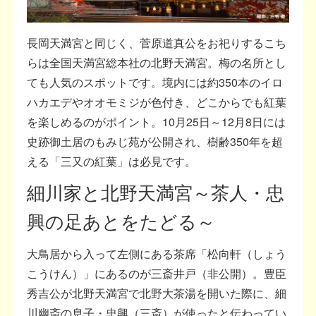
長岡天満宮と同じく、菅原道真公をお祀りするこち
らは全国天満宮総本社の北野天満宮。梅の名所とし
ても人気のスポットです。境内には約350本のイロ
ハカエデやオオモミジが色付き、どこからでも紅葉
を楽しめるのがポイント。10月25日～12月8日には
史跡御土居のもみじ苑が公開され、樹齢350年を超
える「三又の紅葉」は必見です。
細川家と北野天満宮～茶人・忠
興の足あとをたどる～
大鳥居から入って左側にある茶席「松向軒（しょう
こうけん）」にあるのが三斎井戸（非公開）。豊臣
秀吉公が北野天満宮で北野大茶湯を開いた際に、細
川幽斎の息子・忠興（三斎）が使ったと伝わってい