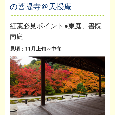
の菩提寺＠天授庵
紅葉必見ポイント●東庭、書院
南庭
見頃：11月上旬～中旬