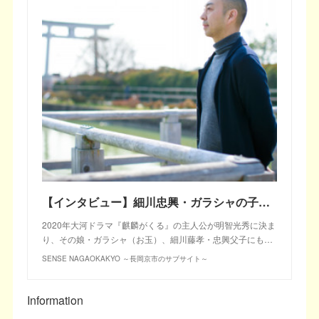
【インタビュー】細川忠興・ガラシャの子孫、陶芸家 細川護光さん
2020年大河ドラマ『麒麟がくる』の主人公が明智光秀に決ま
り、その娘・ガラシャ（お玉）、細川藤孝・忠興父子にも…
SENSE NAGAOKAKYO ～長岡京市のサブサイト～
Information