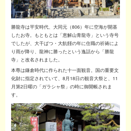
勝龍寺は平安時代、大同元（806）年に空海が開基
したお寺。もともとは「恵解山青龍寺」という寺号
でしたが、大干ばつ・大飢饉の年に住職の祈祷によ
り雨が降り、龍神に勝ったという逸話から「勝龍
寺」と改名されました。
本尊は鎌倉時代に作られた十一面観音。国の重要文
化財に指定されていて、8月18日の観音大祭と、11
月第2日曜の「ガラシャ祭」の時に御開帳されま
す。