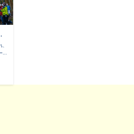
…
れ、
ー…