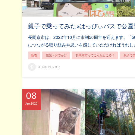
親子で乗ってみた♪はっぴぃバスで公園
長岡京市は、2022年10月に市制50周年を迎えます。
につながる取り組みや思いを感じていただければうれし
新着
観光・おでかけ
長岡京市ってこんなところ！
親子で
OTOKUNIレザミ
08
Apr
2022