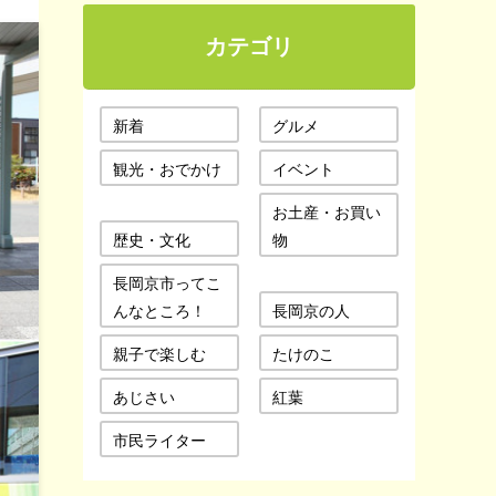
カテゴリ
新着
グルメ
観光・おでかけ
イベント
お土産・お買い
歴史・文化
物
長岡京市ってこ
んなところ！
長岡京の人
親子で楽しむ
たけのこ
あじさい
紅葉
市民ライター