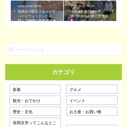
2022.03.04 00:00
2022.02.24 15:34
長岡京の駅近スポットで
【前編】多刀流が今ど
バードウォッチング入
き・スキルが輝く市民活
門！22種類の野鳥発見💓
動
カテゴリ
新着
グルメ
観光・おでかけ
イベント
歴史・文化
お土産・お買い物
長岡京市ってこんなとこ