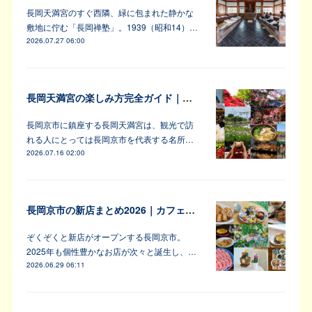
長岡天満宮のすぐ西隣、緑に包まれた静かな
敷地に佇む「長岡禅塾」。1939（昭和14）…
2026.07.27 06:00
長岡天満宮の楽しみ方完全ガイド｜アンバサダーが教えます！
長岡京市に鎮座する長岡天満宮は、観光で訪
れる人にとっては長岡京市を代表する名所…
2026.07.16 02:00
長岡京市の新店まとめ2026｜カフェ・居酒屋・韓国料理など注目6軒
ぞくぞくと新店がオープンする長岡京市。
2025年も個性豊かなお店が次々と誕生し、…
2026.06.29 06:11