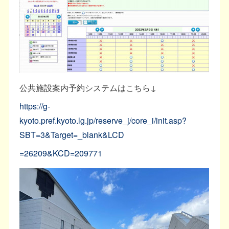
公共施設案内予約システムはこちら↓
https://g-
kyoto.pref.kyoto.lg.jp/reserve_j/core_i/init.asp?
SBT=3&Target=_blank&LCD
=26209&KCD=209771