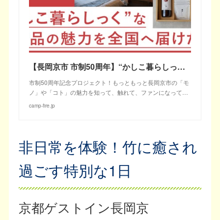
【長岡京市 市制50周年】“かしこ暮らしっく”な地産品の魅力を全国へ届けたい！
市制50周年記念プロジェクト！もっともっと長岡京市の「モ
ノ」や「コト」の魅力を知って、触れて、ファンになって…
camp-fire.jp
非日常を体験！竹に癒され
過ごす特別な1日
京都ゲストイン長岡京