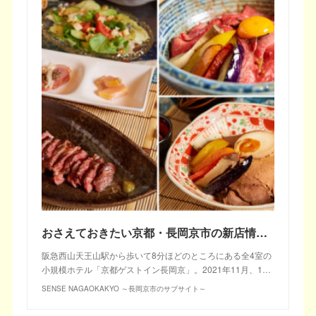
おさえておきたい京都・長岡京市の新店情「肉バール&ダイニング 蔵」
阪急西山天王山駅から歩いて8分ほどのところにある全4室の
小規模ホテル「京都ゲストイン長岡京」。2021年11月、1…
SENSE NAGAOKAKYO ～長岡京市のサブサイト～