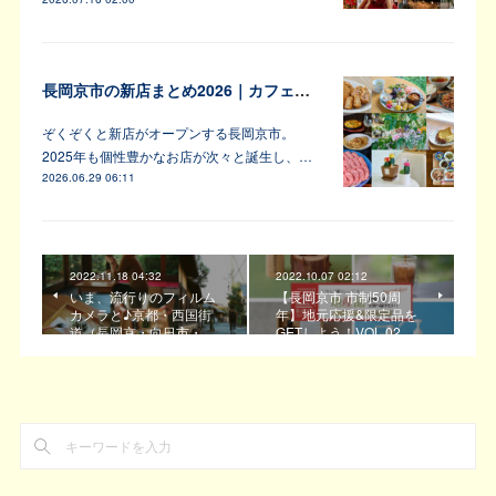
長岡京市の新店まとめ2026｜カフェ・居酒屋・韓国料理など注目6軒
ぞくぞくと新店がオープンする長岡京市。
2025年も個性豊かなお店が次々と誕生し、…
2026.06.29 06:11
2022.11.18 04:32
2022.10.07 02:12
いま、流行りのフィルム
【長岡京市 市制50周
カメラと♪京都・西国街
年】地元応援&限定品を
道（長岡京・向日市・…
GETしよう！VOL.02