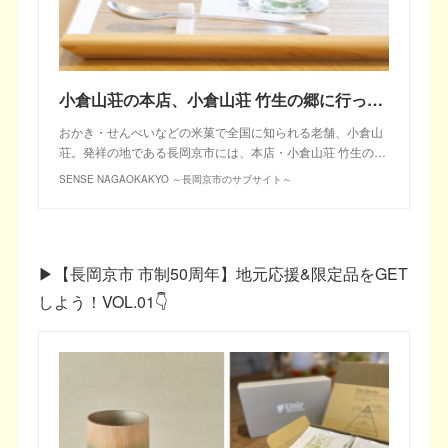
小倉山荘の本店、小倉山荘 竹生の郷に行ってみた！
おかき・せんべいなどの米菓で全国に知られる老舗、小倉山
荘。発祥の地である長岡京市には、本店・小倉山荘 竹生の…
SENSE NAGAOKAKYO ～長岡京市のサブサイト～
▶【長岡京市 市制50周年】地元応援&限定品をGET
しよう！VOL.01👇