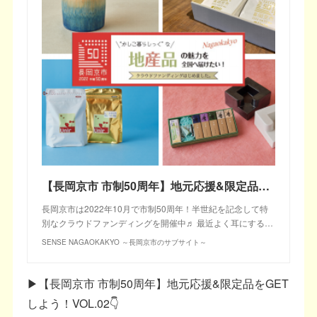
【長岡京市 市制50周年】地元応援&限定品をGETしよう！VOL.01
長岡京市は2022年10月で市制50周年！半世紀を記念して特
別なクラウドファンディングを開催中♬ 最近よく耳にする…
SENSE NAGAOKAKYO ～長岡京市のサブサイト～
▶【長岡京市 市制50周年】地元応援&限定品をGET
しよう！VOL.02👇