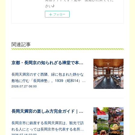
さい♪
フォロー
関連記事
京都・長岡京の知られざる禅堂で本格的な坐禅体験
長岡天満宮のすぐ西隣、緑に包まれた静かな
敷地に佇む「長岡禅塾」。1939（昭和14）…
2026.07.27 06:00
長岡天満宮の楽しみ方完全ガイド｜アンバサダーが教えます！
長岡京市に鎮座する長岡天満宮は、観光で訪
れる人にとっては長岡京市を代表する名所…
2026.07.16 02:00