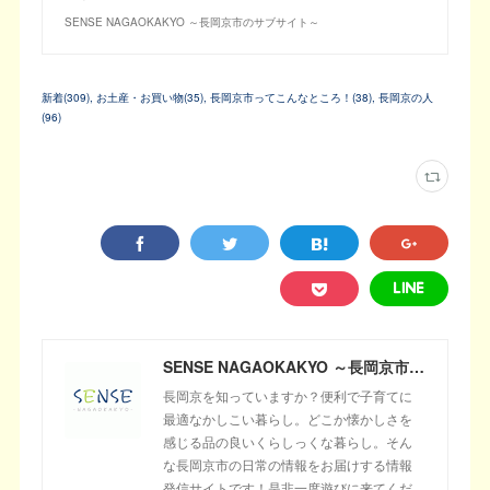
SENSE NAGAOKAKYO ～長岡京市のサブサイト～
新着
(
309
)
お土産・お買い物
(
35
)
長岡京市ってこんなところ！
(
38
)
長岡京の人
(
96
)
SENSE NAGAOKAKYO ～長岡京市のサブサイト～
長岡京を知っていますか？便利で子育てに
最適なかしこい暮らし。どこか懐かしさを
感じる品の良いくらしっくな暮らし。そん
な長岡京市の日常の情報をお届けする情報
発信サイトです！是非一度遊びに来てくだ