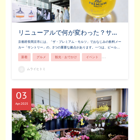
リニューアルで何が変わった？サ…
京都府長岡京市には、「ザ・プレミアム・モルツ」でおなじみの飲料メー
カー「サントリー」の、2つの重要な拠点があります。一つは、ビール…
新着
グルメ
観光・おでかけ
イベント
お土産・お買い物
ムライヒトミ
03
Apr
2025