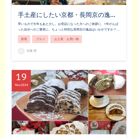
手土産にしたい京都・長岡京の逸…
早いもので今年もあと少し。お世話になった方へのご挨拶に、1年がんば
った自分へのご褒美に、ちょっと特別な長岡京の逸品はいかがですか？…
新着
グルメ
お土産・お買い物
安藤 茜
19
Nov
2024