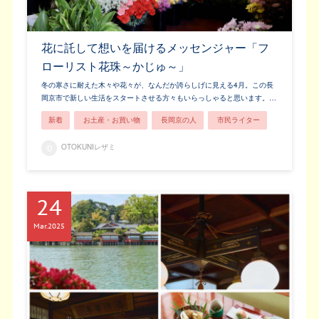
花に託して想いを届けるメッセンジャー「フ
ローリスト花珠～かじゅ～」
冬の寒さに耐えた木々や花々が、なんだか誇らしげに見える4月。この長
岡京市で新しい生活をスタートさせる方々もいらっしゃると思います。…
新着
お土産・お買い物
長岡京の人
市民ライター
OTOKUNIレザミ
24
Mar
2025