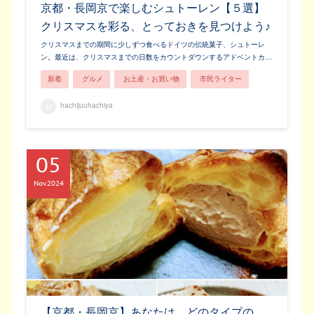
京都・長岡京で楽しむシュトーレン【５選】
クリスマスを彩る、とっておきを見つけよう♪
クリスマスまでの期間に少しずつ食べるドイツの伝統菓子、シュトーレ
ン。最近は、クリスマスまでの日数をカウントダウンするアドベントカ…
新着
グルメ
お土産・お買い物
市民ライター
hachijuuhachiya
05
Nov
2024
【京都・長岡京】あなたは、どのタイプの