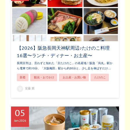
【2026】阪急長岡天神駅周辺♪たけのこ料理
16選〜ランチ・ディナー・お土産〜
長岡京市は、言わずと知れた「京たけのこ」の名産地！阪急「烏丸」駅か
ら電車で約10分、「大阪梅田」駅から約30分と、少し足を伸ばすだけ…
新着
観光・おでかけ
お土産・お買い物
たけのこ
安藤 茜
05
Jan
2026