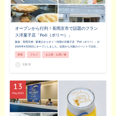
オープンから行列！長岡京市で話題のフラン
ス洋菓子店「Poli（ポリー）」
阪急「長岡天神」駅東口からすぐ！待望の洋菓子店「Poli（ポリー）」が
2025年4月28日にオープンしました。以前から大阪のイベントで注目…
新着
グルメ
お土産・お買い物
安藤 茜
13
May
2025