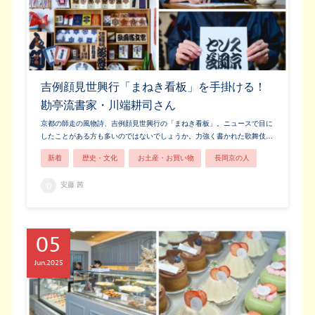
吉例顔見世興行「まねき看板」を手掛ける！
勘亭流書家・川端耕司さん
京都の師走の風物詩、吉例顔見世興行の「まねき看板」。ニュースで目に
したことがある方も多いのではないでしょうか。力強く書かれた歌舞伎…
新着
歴史・文化
お土産・お買い物
長岡京の人
安藤 茜
05
Jun
2025