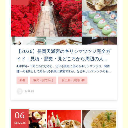
【2026】長岡天満宮のキリシマツツジ完全ガ
イド｜見頃・歴史・見どころから周辺の人…
4月中旬～下旬ごろになると、辺りを真紅に染めるキリシマツツジ。関西
随一の名所として知られる長岡天満宮ですが、なぜキリシマツツジの名…
新着
観光・おでかけ
お土産・お買い物
安藤 茜
06
Apr
2026