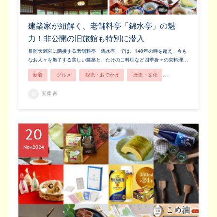
建築家が紐解く、老舗料亭「錦水亭」の魅
力！非公開の旧旅館も特別に潜入
長岡天満宮に隣接する老舗料亭「錦水亭」では、140年の時を超え、今も
なお人々を魅了する美しい建築と、たけのこ料理など四季折々の京料理…
新着
グルメ
観光・おでかけ
歴史・文化
お土産・お買い物
安藤 茜
20
Nov
2024