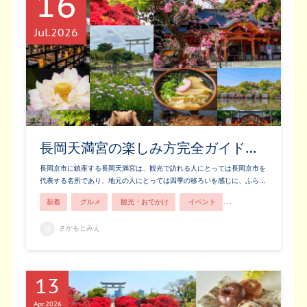
16
Jul
2026
長岡天満宮の楽しみ方完全ガイド…
長岡京市に鎮座する長岡天満宮は、観光で訪れる人にとっては長岡京市を
代表する名所であり、地元の人にとっては四季の移ろいを感じに、ふら…
新着
グルメ
観光・おでかけ
イベント
歴史・文化
お土
さかもとみえ
13
Apr
2026