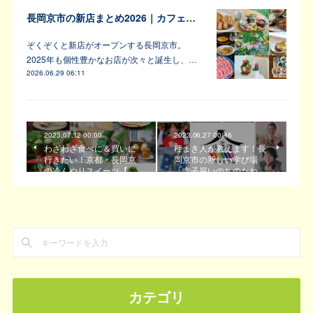
長岡京市の新店まとめ2026｜カフェ・居酒屋・韓国料理など注目6軒
ぞくぞくと新店がオープンする長岡京市。
2025年も個性豊かなお店が次々と誕生し、…
2026.06.29 06:11
2023.07.12 00:00
2023.06.27 00:46
わざわざ食べに＆買いに
種まき人が教えます！長
行きたい！京都・長岡京
岡京市の新しい学び場
の冷んやりスイーツ【…
「寺子屋いのちのたね」
カテゴリ