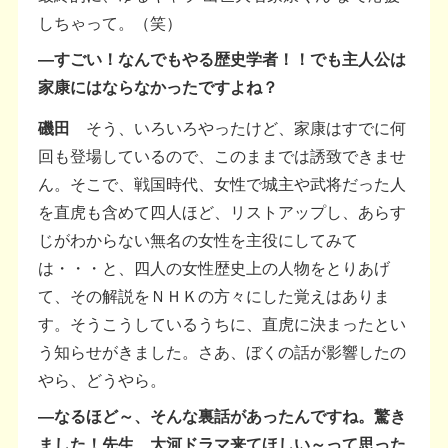
しちゃって。（笑）
―すごい！なんでもやる歴史学者！！でも主人公は
家康にはならなかったですよね？
磯田
そう、いろいろやったけど、家康はすでに何
回も登場しているので、このままでは誘致できませ
ん。そこで、戦国時代、女性で城主や武将だった人
を直虎も含めて四人ほど、リストアップし、あらす
じがわからない無名の女性を主役にしてみて
は・・・と、四人の女性歴史上の人物をとりあげ
て、その解説をＮＨＫの方々にした覚えはありま
す。そうこうしているうちに、直虎に決まったとい
う知らせがきました。さあ、ぼくの話が影響したの
やら、どうやら。
―なるほど～、そんな裏話があったんですね。驚き
ました！先生、大河ドラマ来てほしい～って思った