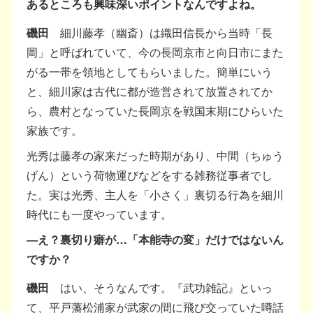
あるところも興味深いポイントなんですよね。
磯田
細川藤孝（幽斎）は織田信長から当時「長
岡」と呼ばれていて、今の長岡京市と向日市にまた
がる一帯を領地としてもらいました。簡単にいう
と、細川家は古代に都が造営されて放置されてか
ら、農村となっていた長岡京を戦国末期にひらいた
家族です。
光秀は藤孝の家来だった時期があり、中間（ちゅう
げん）という荷物運びなどをする雑務従事者でし
た。実は光秀、主人を「小さく」裏切る行為を細川
時代にも一度やっています。
―え？裏切り癖が…「本能寺の変」だけではないん
ですか？
磯田
はい、そうなんです。『武功雑記』といっ
て、平戸藩松浦家が武家の間に飛び交っていた噂話