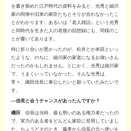
を書き留めた江戸時代の資料をみると、光秀と細川
家の同僚や旧来の家臣たちとそりが合わなかったこ
とがわかります。あるいは『老人雑話』という光秀
と同時代を生きた人の老後の回想録にも、同様のこ
とが書いてあります。
特に折り合いが悪かったのが、松井とか米田といっ
たような、のちに、細川家の家老になるお偉いさん
だったのかもしれません。とにかく、光秀は細川家
で、うまくいっていなかった。そんな光秀は、
常々、織田信長に奉公したいと願っていたみたいで
す。
―信長と会うチャンスがあったんですか？
磯田
信長は当時、最も勢いのある権力者だったの
で、実力のある者をどんどん家臣に登用していまし
た。ちょうどそのとき、藤孝から信長の元へ使いを