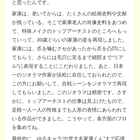
と思ったんです。
家康は、老いてからは、たくさんの絵画史料や文献
が残っている。そこで家康老人の肖像史料をあつめ
て、特殊メイクのトップアーチストのところへもっ
ていって、30歳ぐらいの家康の姿を再現しました。
家康には、爪を噛むクセがあったから爪を凸凹にし
てもらう、さらには毛穴に至るまで細部まで“リア
ル”に表現することにこだわりました。あと、日本
一のジオラマ作家が浜松に在住しておられたので、
この方にお願いして、合戦シーンをジオラマで再現
してもらいました。このジオラマは精密です。さす
がに、トップアーチストの仕事は見上げたもので、
足軽一人一人の性格までも人形の表情にあらわれて
いる作品ができました。こうやって、各方面のプロ
を集めてね。
最終的に、ゆるキャラ“出世大名家康くん”まで応援