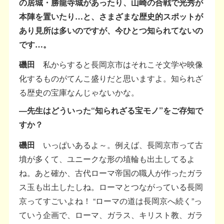
の居城・勝龍寺城があったり、山崎の合戦で光秀が
本陣を置いたり…と、さまざまな歴史的スポットが
あり見所は多いのですが、今ひとつ知られてないの
です…。
磯田
私からすると長岡京市はそれこそ文学や映像
化するものがてんこ盛りだと思いますよ。知られざ
る歴史の宝庫なんじゃないかな。
―先生はどういった“知られざる宝モノ”をご存知で
すか？
磯田
いっぱいあるよ～。例えば、長岡京市って古
墳が多くて、ユニークな形の埴輪も出土してるよ
ね。あと確か、古代ローマ帝国の職人が作ったガラ
ス玉も出土したしね。ローマとつながっている長岡
京ってすごいよね！ “ローマの道は長岡京へ続く”っ
ていう企画で、ローマ、ガラス、キリスト教、ガラ