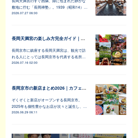
長岡天満宮のすぐ西隣、緑に包まれた静かな
敷地に佇む「長岡禅塾」。1939（昭和14）…
2026.07.27 06:00
長岡天満宮の楽しみ方完全ガイド｜アンバサダーが教えます！
長岡京市に鎮座する長岡天満宮は、観光で訪
れる人にとっては長岡京市を代表する名所…
2026.07.16 02:00
長岡京市の新店まとめ2026｜カフェ・居酒屋・韓国料理など注目6軒
ぞくぞくと新店がオープンする長岡京市。
2025年も個性豊かなお店が次々と誕生し、…
2026.06.29 06:11