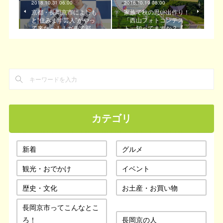
2018.10.31 06:00
2018.10.19 08:00
京都・長岡京市によしも
家族で秋の思い出作り！
と“住みます芸人”がやっ
「西山フォトコンテス
て来た～！！ガチで部…
ト」知ってますか？【…
カテゴリ
新着
グルメ
観光・おでかけ
イベント
歴史・文化
お土産・お買い物
長岡京市ってこんなとこ
ろ！
長岡京の人