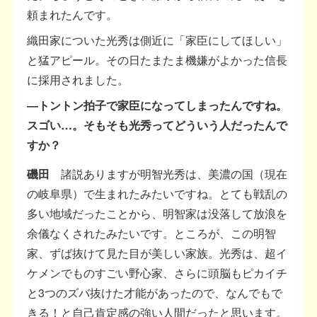
頼まれたんです。
織田家についた光秀は側近に「家臣にしてほしい」
と猛アピール。その日たまたま機嫌がよかった信長
に採用されました。
―トントン拍子で家臣になってしまったんですね。
スゴい…。そもそも光秀ってどういう人だったんで
すか？
磯田
諸説ありますが明智光秀は、美濃の国（現在
の岐阜県）で生まれたみたいですね。とても戦乱の
多い地域だったことから、明智家は没落して放浪を
余儀なくされたみたいです。ところが、この明智
家、ずば抜けて見た目が美しい家族。光秀は、超イ
ケメンでものすごい野心家、さらに頭脳もピカイチ
と3つのズバ抜けた才能があったので、なんでもで
きる！と自己肯定感の強い人間だったと思います。