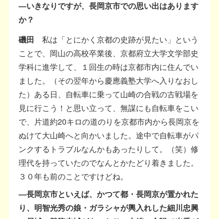
―いきなりですが、長岡京市での思い出はあります
か？
磯田
私は「とにかく京都の史跡が見たい」という
ことで、岡山の高校卒業後、京都府立大学文学部史
学科に進学して、１回生の時は京都市内に住んでい
ました。（その翌年から慶應義塾大学へ入りなおし
た）ある日、自転車に乗って山崎の合戦の古戦場を
見に行こう！と思い立って、無謀にも自転車をこい
で、片道約20キロの道のりを京都市内から長岡京を
ぬけて大山崎へと向かいました。途中で自転車がパ
ンクするトラブルなんかもあったりして。（笑）修
理代を持っていたのでなんとかたどり着きました。
３０年も前のことですけどね。
―長岡京市といえば、かつて都・長岡京が置かれた
り、明智光秀の娘・ガラシャが輿入れした細川忠興