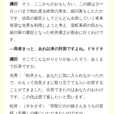
磯田
そう、ここからがおもしろい。この娘はヨー
ロッパまで知れ渡る絶世の美女。細川家もしたたか
です。信長の家臣としてどんどん出世していく将来
有望な光秀を利用しようと考え、室町幕府の臣から
細川家の重臣となった松井康之が面会に行くわけで
す。
―両者きっと、あれ以来の対面ですよね。ドキドキ
磯田
そこでこんなやりとりがあったそう。あくま
で伝承ですが。
光秀：「松井さん、あなたに気に入られなかったの
で、かえって信長さまに取り立ててもらい出世する
ことができました。出世できたのはあなたのおかげ
です。この仇は恩で返したいと思います」
松井：（すかさず）「明智どのの娘さんをうちの若
様（忠興）の嫁にいただきたいのですが」