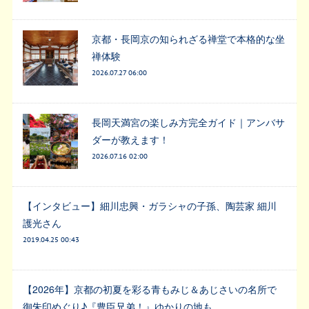
京都・長岡京の知られざる禅堂で本格的な坐
禅体験
2026.07.27 06:00
長岡天満宮の楽しみ方完全ガイド｜アンバサ
ダーが教えます！
2026.07.16 02:00
【インタビュー】細川忠興・ガラシャの子孫、陶芸家 細川
護光さん
2019.04.25 00:43
【2026年】京都の初夏を彩る青もみじ＆あじさいの名所で
御朱印めぐり♪『豊臣兄弟！』ゆかりの地も