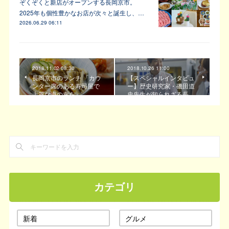
ぞくぞくと新店がオープンする長岡京市。
2025年も個性豊かなお店が次々と誕生し、…
2026.06.29 06:11
2018.11.02 08:30
2018.10.26 11:00
長岡京市のランチ 「カウ
【スペシャルインタビュ
ンター席のある寿司屋で
ー】歴史研究家・磯田道
上質な海の幸を」
史先生が知られざる長…
カテゴリ
新着
グルメ