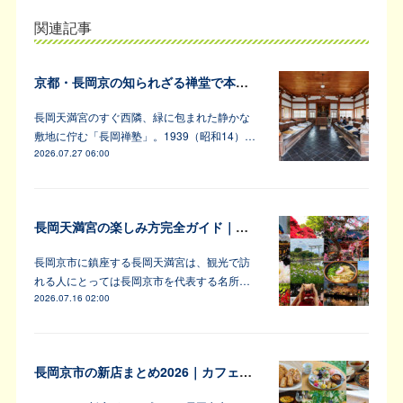
関連記事
京都・長岡京の知られざる禅堂で本格的な坐禅体験
長岡天満宮のすぐ西隣、緑に包まれた静かな
敷地に佇む「長岡禅塾」。1939（昭和14）…
2026.07.27 06:00
長岡天満宮の楽しみ方完全ガイド｜アンバサダーが教えます！
長岡京市に鎮座する長岡天満宮は、観光で訪
れる人にとっては長岡京市を代表する名所…
2026.07.16 02:00
長岡京市の新店まとめ2026｜カフェ・居酒屋・韓国料理など注目6軒