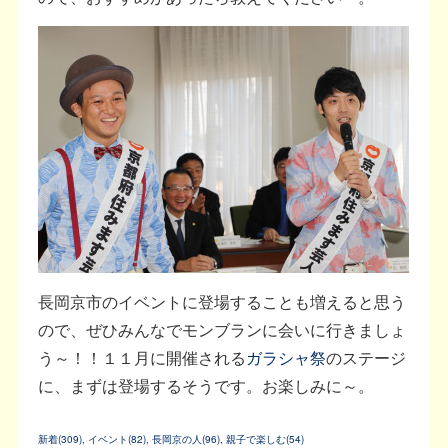
長岡京市のイベントに登場することも増えると思う
ので、ぜひみんなでモンブランに会いに行きましょ
う～！！１１月に開催される
ガラシャ祭
のステージ
に、まずは登場するそうです。お楽しみに～。
新着
(
309
)
イベント
(
82
)
長岡京の人
(
96
)
親子で楽しむ
(
54
)