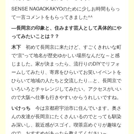
SENSE NAGAOKAKYOのために少しお時間もらっ
て一言コメントをもらってきました^^
―長岡京の印象と、住みます芸人として具体的にや
ってみたいことは？？
木下
初めて長岡京に来たけど、すごくきれいな町
で“京”って地名が歴史ゆかしい場所なんだな～と感
じました。家が決まったら、流行りのDIYでリフォ
ームしてみたり、寄席をひらいてお笑いイベントを
ひらいて地域の人たちと交流したり…と、長岡京で
いろいろとチャレンジしてみたい。アクセスがいい
ので大阪へ仕事も行きやすいからうれしいですね。
いけっち
今は京都府宇治市に住んでいます。奥さ
んの友達が長岡京にたくさんいるのでとっても馴染
み深いし、親近感がスゴイ。喫茶店めぐりが趣味な
ので、おすすめがあったら教えてください～。