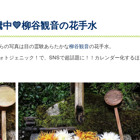
中💛柳谷観音の花手水
らの写真は目の霊験あらたかな
柳谷観音
の花手水。
ォトジェニック！で、SNSで超話題に！！カレンダー化するほ