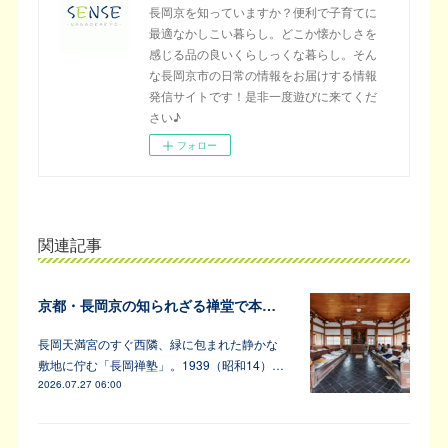
長岡京を知っていますか？便利で子育てに
最適なかしこい暮らし。どこか懐かしさを
感じる品の良いくらしっくな暮らし。そん
な長岡京市の日常の情報をお届けする情報
発信サイトです！是非一度遊びに来てくだ
さい♪
フォロー
関連記事
京都・長岡京の知られざる禅堂で本格的な坐禅体験
長岡天満宮のすぐ西隣、緑に包まれた静かな
敷地に佇む「長岡禅塾」。1939（昭和14）…
2026.07.27 06:00