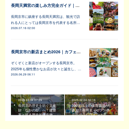
長岡天満宮の楽しみ方完全ガイド｜アンバサダーが教えます！
長岡京市に鎮座する長岡天満宮は、観光で訪
れる人にとっては長岡京市を代表する名所…
2026.07.16 02:00
長岡京市の新店まとめ2026｜カフェ・居酒屋・韓国料理など注目6軒
ぞくぞくと新店がオープンする長岡京市。
2025年も個性豊かなお店が次々と誕生し、…
2026.06.29 06:11
2025.03.04 07:29
2025.02.04 00:16
長岡京の歴史を紡ぐ文化
300名以上の保育園児が
財「なかの邸」へ！建築
参加！長岡京・セブン商
家と巡る歴史的建造物
店会のハロウィンは子…