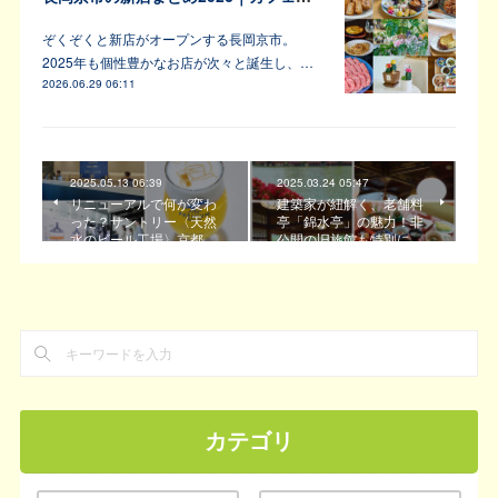
ぞくぞくと新店がオープンする長岡京市。
2025年も個性豊かなお店が次々と誕生し、…
2026.06.29 06:11
2025.05.13 06:39
2025.03.24 05:47
リニューアルで何が変わ
建築家が紐解く、老舗料
った？サントリー〈天然
亭「錦水亭」の魅力！非
水のビール工場〉京都…
公開の旧旅館も特別に…
カテゴリ