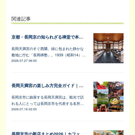
関連記事
京都・長岡京の知られざる禅堂で本格的な坐禅体験
長岡天満宮のすぐ西隣、緑に包まれた静かな
敷地に佇む「長岡禅塾」。1939（昭和14）…
2026.07.27 06:00
長岡天満宮の楽しみ方完全ガイド｜アンバサダーが教えます！
長岡京市に鎮座する長岡天満宮は、観光で訪
れる人にとっては長岡京市を代表する名所…
2026.07.16 02:00
長岡京市の新店まとめ2026｜カフェ・居酒屋・韓国料理など注目6軒