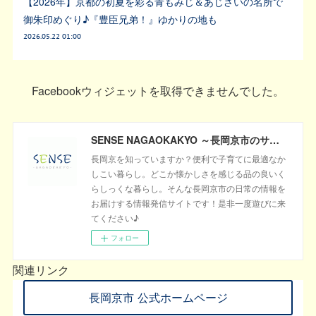
【2026年】京都の初夏を彩る青もみじ＆あじさいの名所で
御朱印めぐり♪『豊臣兄弟！』ゆかりの地も
2026.05.22 01:00
Facebookウィジェットを取得できませんでした。
SENSE NAGAOKAKYO ～長岡京市のサブサイト～
長岡京を知っていますか？便利で子育てに最適なか
しこい暮らし。どこか懐かしさを感じる品の良いく
らしっくな暮らし。そんな長岡京市の日常の情報を
お届けする情報発信サイトです！是非一度遊びに来
てください♪
フォロー
関連リンク
長岡京市 公式ホームページ