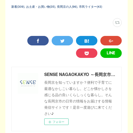
新着
(
309
)
お土産・お買い物
(
35
)
長岡京の人
(
96
)
市民ライター
(
43
)
SENSE NAGAOKAKYO ～長岡京市のサブサイト～
長岡京を知っていますか？便利で子育てに
最適なかしこい暮らし。どこか懐かしさを
感じる品の良いくらしっくな暮らし。そん
な長岡京市の日常の情報をお届けする情報
発信サイトです！是非一度遊びに来てくだ
さい♪
フォロー