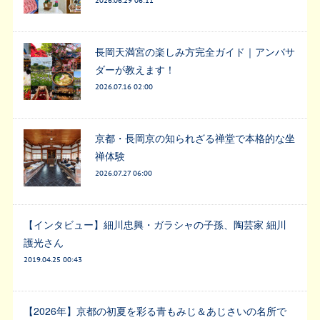
2026.06.29 06:11
長岡天満宮の楽しみ方完全ガイド｜アンバサ
ダーが教えます！
2026.07.16 02:00
京都・長岡京の知られざる禅堂で本格的な坐
禅体験
2026.07.27 06:00
【インタビュー】細川忠興・ガラシャの子孫、陶芸家 細川
護光さん
2019.04.25 00:43
【2026年】京都の初夏を彩る青もみじ＆あじさいの名所で