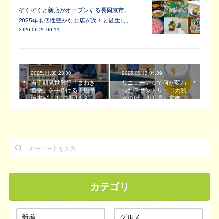
ぞくぞくと新店がオープンする長岡京市。
2025年も個性豊かなお店が次々と誕生し、…
2026.06.29 06:11
2025.11.30 23:00
2025.05.13 06:39
吉例顔見世興行「まねき
リニューアルで何が変わ
看板」を手掛ける！勘亭
った？サントリー〈天然
流書家・川端耕司さん
水のビール工場〉京都…
カテゴリ
新着
グルメ