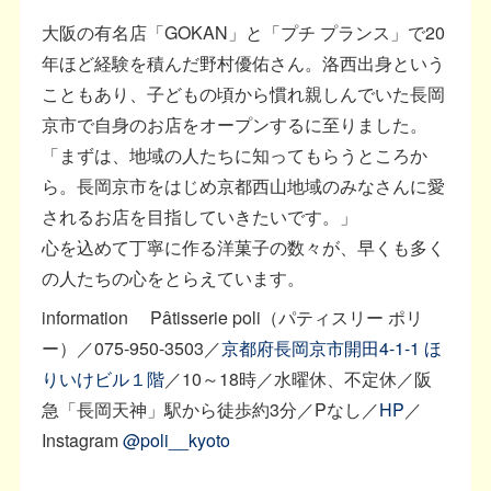
大阪の有名店「GOKAN」と「プチ プランス」で20
年ほど経験を積んだ野村優佑さん。洛西出身という
こともあり、子どもの頃から慣れ親しんでいた長岡
京市で自身のお店をオープンするに至りました。
「まずは、地域の人たちに知ってもらうところか
ら。長岡京市をはじめ京都西山地域のみなさんに愛
されるお店を目指していきたいです。」
心を込めて丁寧に作る洋菓子の数々が、早くも多く
の人たちの心をとらえています。
information Pâtisserie poli（パティスリー ポリ
ー）／075-950-3503／
京都府長岡京市開田4-1-1 ほ
りいけビル１階
／10～18時／水曜休、不定休／阪
急「長岡天神」駅から徒歩約3分／Pなし／
HP
／
Instagram
@poli__kyoto