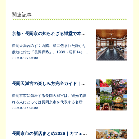
関連記事
京都・長岡京の知られざる禅堂で本格的な坐禅体験
長岡天満宮のすぐ西隣、緑に包まれた静かな
敷地に佇む「長岡禅塾」。1939（昭和14）…
2026.07.27 06:00
長岡天満宮の楽しみ方完全ガイド｜アンバサダーが教えます！
長岡京市に鎮座する長岡天満宮は、観光で訪
れる人にとっては長岡京市を代表する名所…
2026.07.16 02:00
長岡京市の新店まとめ2026｜カフェ・居酒屋・韓国料理など注目6軒