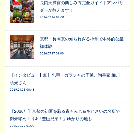
長岡天満宮の楽しみ方完全ガイド｜アンバサ
ダーが教えます！
2026.07.16 02:00
京都・長岡京の知られざる禅堂で本格的な坐
禅体験
2026.07.27 06:00
【インタビュー】細川忠興・ガラシャの子孫、陶芸家 細川
護光さん
2019.04.25 00:43
【2026年】京都の初夏を彩る青もみじ＆あじさいの名所で
御朱印めぐり♪『豊臣兄弟！』ゆかりの地も
2026.05.22 01:00