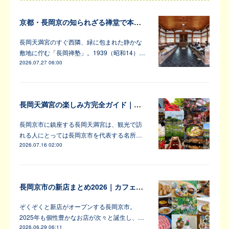
京都・長岡京の知られざる禅堂で本格的な坐禅体験
長岡天満宮のすぐ西隣、緑に包まれた静かな
敷地に佇む「長岡禅塾」。1939（昭和14）…
2026.07.27 06:00
長岡天満宮の楽しみ方完全ガイド｜アンバサダーが教えます！
長岡京市に鎮座する長岡天満宮は、観光で訪
れる人にとっては長岡京市を代表する名所…
2026.07.16 02:00
長岡京市の新店まとめ2026｜カフェ・居酒屋・韓国料理など注目6軒
ぞくぞくと新店がオープンする長岡京市。
2025年も個性豊かなお店が次々と誕生し、…
2026.06.29 06:11