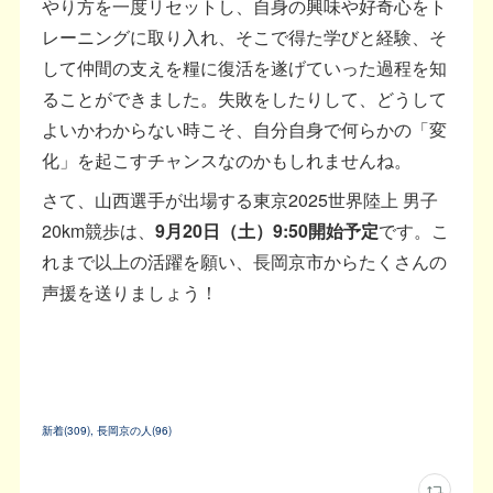
やり方を一度リセットし、自身の興味や好奇心をト
レーニングに取り入れ、そこで得た学びと経験、そ
して仲間の支えを糧に復活を遂げていった過程を知
ることができました。失敗をしたりして、どうして
よいかわからない時こそ、自分自身で何らかの「変
化」を起こすチャンスなのかもしれませんね。
さて、山西選手が出場する東京2025世界陸上 男子
20km競歩は、
9月20日（土）9:50開始予定
です。こ
れまで以上の活躍を願い、長岡京市からたくさんの
声援を送りましょう！
新着
(
309
)
長岡京の人
(
96
)