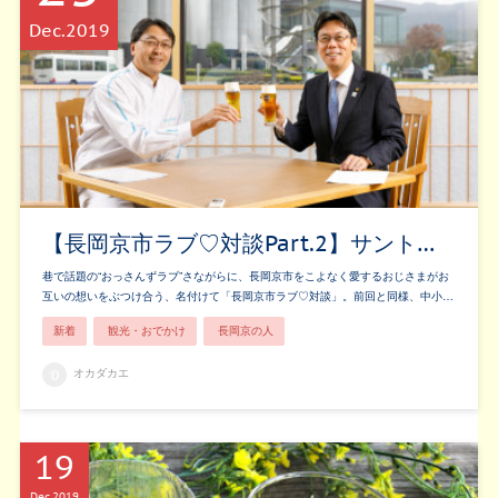
Dec
2019
【長岡京市ラブ♡対談Part.2】サント…
巷で話題の“おっさんずラブ”さながらに、長岡京市をこよなく愛するおじさまがお
互いの想いをぶつけ合う、名付けて「長岡京市ラブ♡対談」。前回と同様、中小…
新着
観光・おでかけ
長岡京の人
オカダカエ
19
Dec
2019