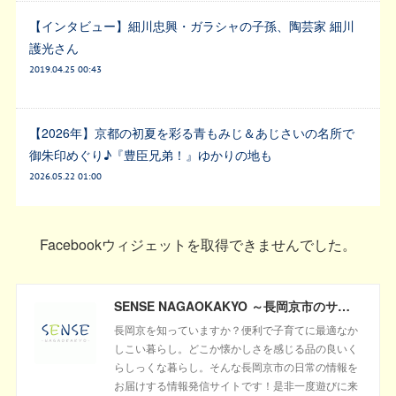
【インタビュー】細川忠興・ガラシャの子孫、陶芸家 細川
護光さん
2019.04.25 00:43
【2026年】京都の初夏を彩る青もみじ＆あじさいの名所で
御朱印めぐり♪『豊臣兄弟！』ゆかりの地も
2026.05.22 01:00
Facebookウィジェットを取得できませんでした。
SENSE NAGAOKAKYO ～長岡京市のサブサイト～
長岡京を知っていますか？便利で子育てに最適なか
しこい暮らし。どこか懐かしさを感じる品の良いく
らしっくな暮らし。そんな長岡京市の日常の情報を
お届けする情報発信サイトです！是非一度遊びに来