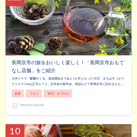
長岡京市の旅をおいしく楽しく！「長岡京市おもて
なし店舗」をご紹介
大河ドラマ「麒麟がくる」放送開始まであと1か月となった12月。まちはすっかり
クリスマス&お正月ムード。忘年会や新年会、初詣などで長岡京市に訪れる人も…
新着
グルメ
観光・おでかけ
Natsumi Okazaki
10