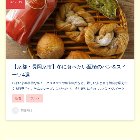
Dec
2019
【京都・長岡京市】冬に食べたい至極のパン&スイ
ーツ4選
いよいよ本格的な冬！ クリスマスや年末年始など、親しい人と会う機会が増えて
くる時季です。そんなシーズンにぴったり、持ち寄りにうれしいパンやスイーツ…
新着
グルメ
柚原靖子