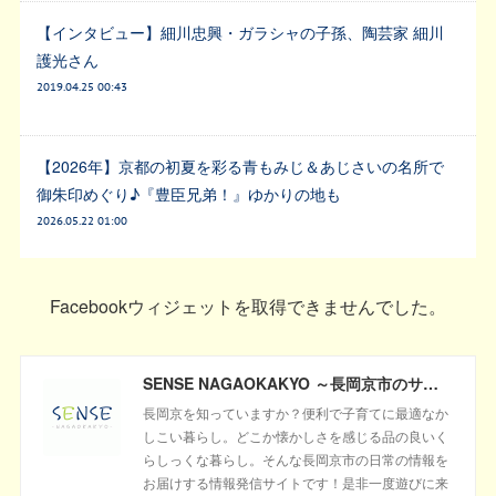
【インタビュー】細川忠興・ガラシャの子孫、陶芸家 細川
護光さん
2019.04.25 00:43
【2026年】京都の初夏を彩る青もみじ＆あじさいの名所で
御朱印めぐり♪『豊臣兄弟！』ゆかりの地も
2026.05.22 01:00
Facebookウィジェットを取得できませんでした。
SENSE NAGAOKAKYO ～長岡京市のサブサイト～
長岡京を知っていますか？便利で子育てに最適なか
しこい暮らし。どこか懐かしさを感じる品の良いく
らしっくな暮らし。そんな長岡京市の日常の情報を
お届けする情報発信サイトです！是非一度遊びに来