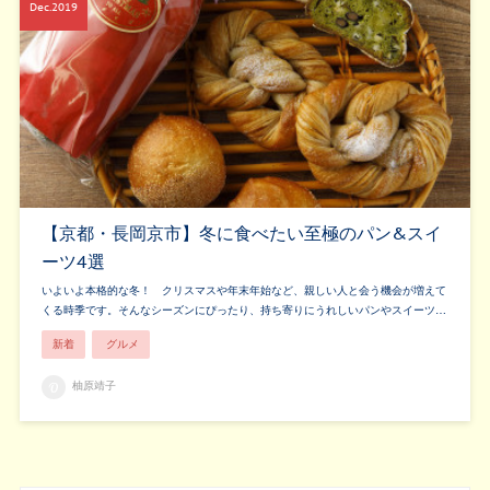
Dec
2019
【京都・長岡京市】冬に食べたい至極のパン&スイ
ーツ4選
いよいよ本格的な冬！ クリスマスや年末年始など、親しい人と会う機会が増えて
くる時季です。そんなシーズンにぴったり、持ち寄りにうれしいパンやスイーツ…
新着
グルメ
柚原靖子