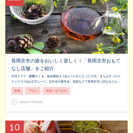
長岡京市の旅をおいしく楽しく！「長岡京市おもて
なし店舗」をご紹介
大河ドラマ「麒麟がくる」放送開始まであと1か月となった12月。まちはすっかり
クリスマス&お正月ムード。忘年会や新年会、初詣などで長岡京市に訪れる人も…
新着
グルメ
観光・おでかけ
Natsumi Okazaki
10