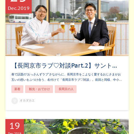
Dec
2019
【長岡京市ラブ♡対談Part.2】サント…
巷で話題の“おっさんずラブ”さながらに、長岡京市をこよなく愛するおじさまがお
互いの想いをぶつけ合う、名付けて「長岡京市ラブ♡対談」。前回と同様、中小…
新着
観光・おでかけ
長岡京の人
オカダカエ
19
Dec
2019