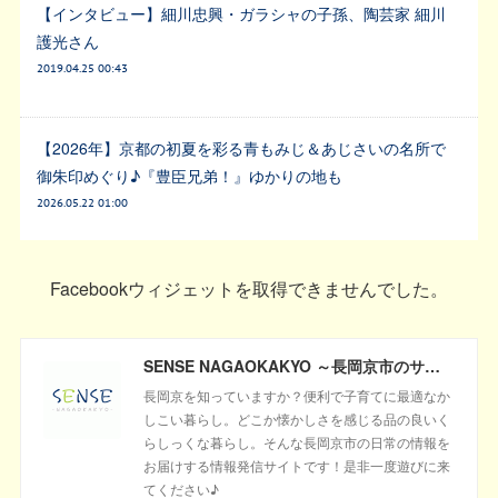
【インタビュー】細川忠興・ガラシャの子孫、陶芸家 細川
護光さん
2019.04.25 00:43
【2026年】京都の初夏を彩る青もみじ＆あじさいの名所で
御朱印めぐり♪『豊臣兄弟！』ゆかりの地も
2026.05.22 01:00
Facebookウィジェットを取得できませんでした。
SENSE NAGAOKAKYO ～長岡京市のサブサイト～
長岡京を知っていますか？便利で子育てに最適なか
しこい暮らし。どこか懐かしさを感じる品の良いく
らしっくな暮らし。そんな長岡京市の日常の情報を
お届けする情報発信サイトです！是非一度遊びに来
てください♪