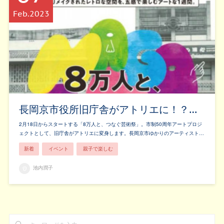
Feb
2023
長岡京市役所旧庁舎がアトリエに！？…
2月18日からスタートする「8万人と、つなぐ芸術祭」。市制50周年アートプロジ
ェクトとして、旧庁舎がアトリエに変身します。長岡京市ゆかりのアーティスト…
新着
イベント
親子で楽しむ
池内潤子