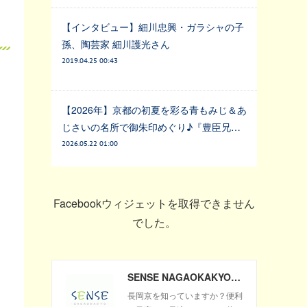
【インタビュー】細川忠興・ガラシャの子
孫、陶芸家 細川護光さん
2019.04.25 00:43
【2026年】京都の初夏を彩る青もみじ＆あ
じさいの名所で御朱印めぐり♪『豊臣兄…
2026.05.22 01:00
Facebookウィジェットを取得できません
でした。
SENSE NAGAOKAKYO ～長岡京市のサブサイト～
長岡京を知っていますか？便利