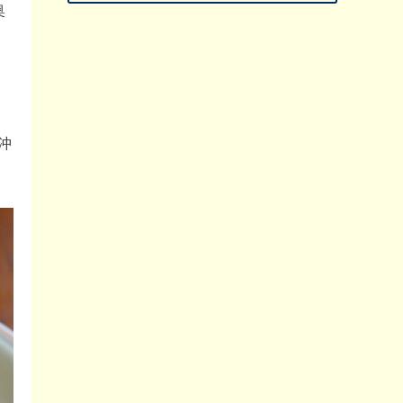
奥
さ
沖