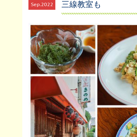
三線教室も
Sep
2022