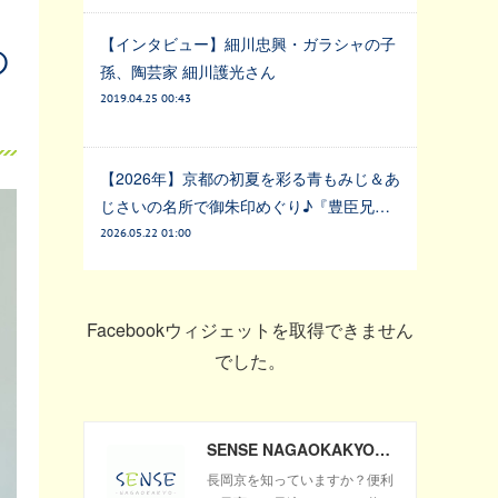
【インタビュー】細川忠興・ガラシャの子
の
孫、陶芸家 細川護光さん
2019.04.25 00:43
【2026年】京都の初夏を彩る青もみじ＆あ
じさいの名所で御朱印めぐり♪『豊臣兄…
2026.05.22 01:00
Facebookウィジェットを取得できません
でした。
SENSE NAGAOKAKYO ～長岡京市のサブサイト～
長岡京を知っていますか？便利