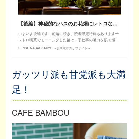
【後編】神秘的なハスのお花畑にレトロな名喫茶❤夏の京都でフォトジェニックな朝さんぽ♪
いよいよ後編です！前編に続き、読者限定特典もあります^^
レトロ喫茶でモーニングした後は、手仕事の魅力を肌で感…
SENSE NAGAOKAKYO ～長岡京市のサブサイト～
ガッツリ派も甘党派も大満
足！
CAFE BAMBOU