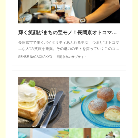
輝く笑顔がまちの宝モノ！長岡京オトコマエ手帖 vol.5 バリスタ三原さん
長岡京市で働くバイタリティあふれる男女、つまり“オトコマ
エな人”の笑顔を発掘。その魅力のモトを探っていくこのコ…
SENSE NAGAOKAKYO ～長岡京市のサブサイト～