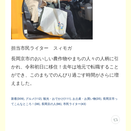
担当市民ライター スィモガ
長岡京市のおいしい農作物やまちの人々の人柄に引
かれ、令和初日に移住！去年は地元で転職すること
ができ、このまちでのんびり過ごす時間がさらに増
えました。
新着
(
309
)
グルメ
(
112
)
観光・おでかけ
(
111
)
お土産・お買い物
(
35
)
長岡京市っ
てこんなところ！
(
38
)
長岡京の人
(
96
)
市民ライター
(
43
)