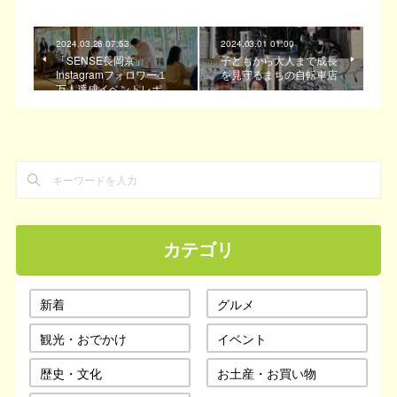
2024.03.28 07:53
2024.03.01 01:00
「SENSE長岡京」
子どもから大人まで成長
Instagramフォロワー１
を見守るまちの自転車店
万人達成イベントレポ…
カテゴリ
新着
グルメ
観光・おでかけ
イベント
歴史・文化
お土産・お買い物