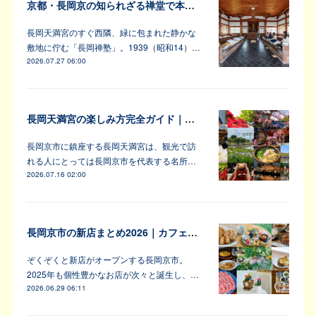
京都・長岡京の知られざる禅堂で本格的な坐禅体験
長岡天満宮のすぐ西隣、緑に包まれた静かな
敷地に佇む「長岡禅塾」。1939（昭和14）…
2026.07.27 06:00
長岡天満宮の楽しみ方完全ガイド｜アンバサダーが教えます！
長岡京市に鎮座する長岡天満宮は、観光で訪
れる人にとっては長岡京市を代表する名所…
2026.07.16 02:00
長岡京市の新店まとめ2026｜カフェ・居酒屋・韓国料理など注目6軒
ぞくぞくと新店がオープンする長岡京市。
2025年も個性豊かなお店が次々と誕生し、…
2026.06.29 06:11