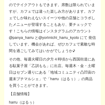
のでテイクアウトもできます。席数は限られていま
すが、カフェでは違った楽しみ方があります。カフ
ェでしか味わえないスイーツや他の店舗とコラボし
たメニューが登場することもあり、要チェックで
す！こちらの情報はインスタグラムのアカウント
@panya_harru と@yorimichi_harru_kyoto にて 発信
しています。機会があれば、ぜひカフェで素敵な時
間を過ごしてみてはいかがでしょうか♪
その他、毎週火曜日の夕方４時頃から西国街道にあ
る駄菓子屋「乙訓もも」に出店。毎週木・金・土曜
日はセブン通りにある「地域コミュニティ凸凹宙の
週末プチマルシェ」で「harru（はるぅ）」の商品
を買うことができます。
【店舗情報】
harru（はるぅ）