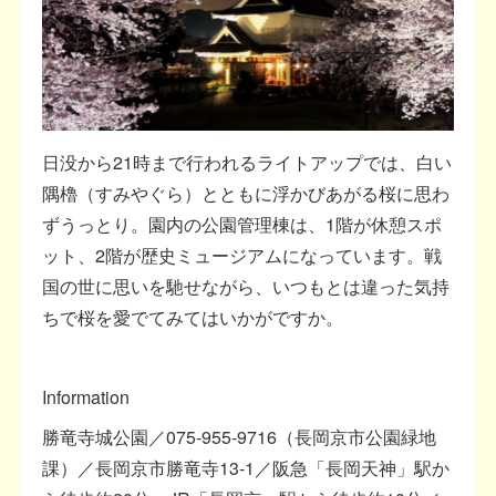
日没から21時まで行われるライトアップでは、白い
隅櫓（すみやぐら）とともに浮かびあがる桜に思わ
ずうっとり。園内の公園管理棟は、1階が休憩スポ
ット、2階が歴史ミュージアムになっています。戦
国の世に思いを馳せながら、いつもとは違った気持
ちで桜を愛でてみてはいかがですか。
Information
勝竜寺城公園／075-955-9716（長岡京市公園緑地
課）／長岡京市勝竜寺13-1／阪急「長岡天神」駅か