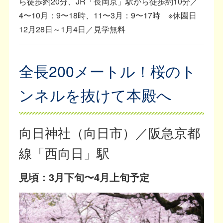
ら徒歩約20分、JR「長岡京」駅から徒歩約10分／
4〜10月：9〜18時、11〜3月：9〜17時 ※休園日
12月28日～1月4日／見学無料
全長200メートル！桜のト
ンネルを抜けて本殿へ
向日神社（向日市）／阪急京都
線「西向日」駅
見頃：3月下旬〜4月上旬予定