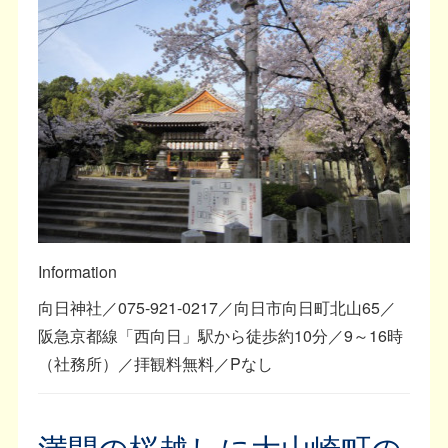
Information
向日神社／075-921-0217／向日市向日町北山65／
阪急京都線「西向日」駅から徒歩約10分／9～16時
（社務所）／拝観料無料／Pなし
満開の桜越しに大山崎町の