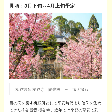
見頃：3月下旬～4月上旬予定
柳谷観音 楊谷寺 陽光桜 三宅徹氏撮影
目の病を癒す祈願所として平安時代より信仰を集め
てきた柳谷観音 楊谷寺。近年では季節の草花で彩