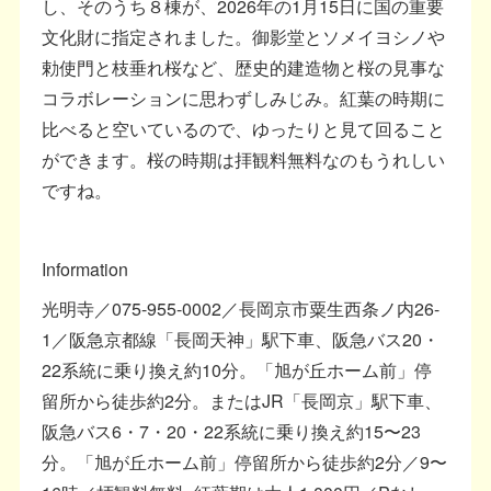
し、そのうち８棟が、2026年の1月15日に国の重要
文化財に指定されました。御影堂とソメイヨシノや
勅使門と枝垂れ桜など、歴史的建造物と桜の見事な
コラボレーションに思わずしみじみ。紅葉の時期に
比べると空いているので、ゆったりと見て回ること
ができます。桜の時期は拝観料無料なのもうれしい
ですね。
Information
光明寺／075-955-0002／長岡京市粟生西条ノ内26-
1／阪急京都線「長岡天神」駅下車、阪急バス20・
22系統に乗り換え約10分。「旭が丘ホーム前」停
留所から徒歩約2分。またはJR「長岡京」駅下車、
阪急バス6・7・20・22系統に乗り換え約15〜23
分。「旭が丘ホーム前」停留所から徒歩約2分／9〜