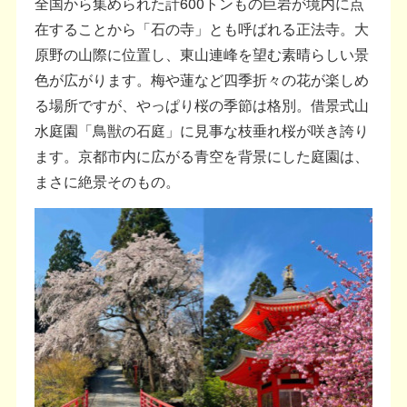
全国から集められた計600トンもの巨岩が境内に点
在することから「石の寺」とも呼ばれる正法寺。大
原野の山際に位置し、東山連峰を望む素晴らしい景
色が広がります。梅や蓮など四季折々の花が楽しめ
る場所ですが、やっぱり桜の季節は格別。借景式山
水庭園「鳥獣の石庭」に見事な枝垂れ桜が咲き誇り
ます。京都市内に広がる青空を背景にした庭園は、
まさに絶景そのもの。