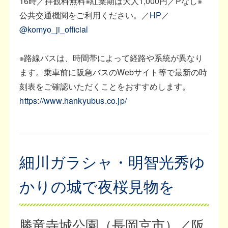
16時／拝観料無料※紅葉期は大人1,000円／Pなし※
公共交通機関をご利用ください。／
HP
／
@komyo_ji_official
※路線バスは、時間帯によって経路や系統が異なり
ます。乗車前に阪急バスのWebサイト等で最新の時
刻表をご確認いただくことをおすすめします。
https://www.hankyubus.co.jp/
細川ガラシャ・明智光秀ゆ
かりの城で夜桜見物を
勝竜寺城公園（長岡京市）／阪