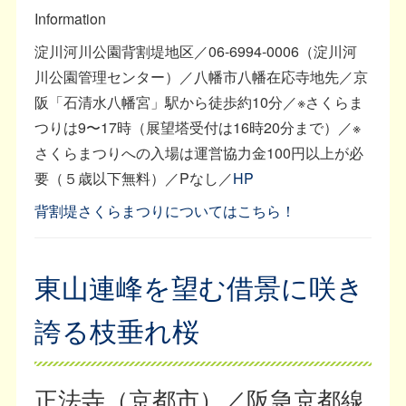
Information
淀川河川公園背割堤地区／06-6994-0006（淀川河
川公園管理センター）／八幡市八幡在応寺地先／京
阪「石清水八幡宮」駅から徒歩約10分／※さくらま
つりは9〜17時（展望塔受付は16時20分まで）／※
さくらまつりへの入場は運営協力金100円以上が必
要（５歳以下無料）／Pなし／
HP
背割堤さくらまつりについてはこちら！
東山連峰を望む借景に咲き
誇る枝垂れ桜
正法寺（京都市）／阪急京都線