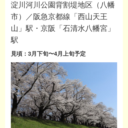
淀川河川公園背割堤地区（八幡
市）／阪急京都線「西山天王
山」駅・京阪「石清水八幡宮」
駅
見頃：3月下旬〜4月上旬予定