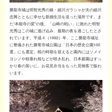
勝龍寺城は明智光秀の娘・細川ガラシャが夫の細川
忠興とともに幸せな新婚生活を送った場所です。ま
た“本能寺の変”の後、「山崎の戦い」に敗れた明智
光秀はこの城に逃げ込み、最期の夜を過ごしたとさ
れています。平成４（1992）年、ここ勝龍寺城址
に整備された勝竜寺城公園は「日本の歴史公園100
選」にも選定。桜の時期を迎えると園内にはソメイ
ヨシノや枝垂れ桜などが咲き乱れ、日本庭園はすっ
かり春の装いに。お花見弁当をもった見物客で賑わ
います。