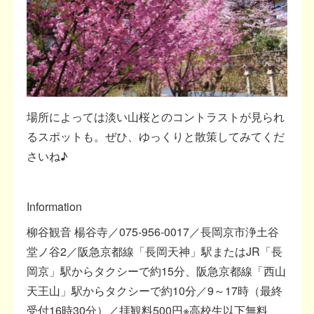
場所によっては淡い山桜とのコントラストが見られ
るスポットも。ぜひ、ゆっくりと散策してみてくだ
さいね♪
Information
柳谷観音 楊谷寺／075-956-0017／長岡京市浄土谷
堂ノ谷2／阪急京都線「長岡天神」駅またはJR「長
岡京」駅からタクシーで約15分、阪急京都線「西山
天王山」駅からタクシーで約10分／9～17時（最終
受付16時30分）／拝観料500円※高校生以下無料