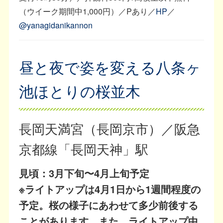
（ウイーク期間中1,000円）／Pあり／
HP
／
@yanagidanikannon
昼と夜で姿を変える八条ヶ
池ほとりの桜並木
長岡天満宮（長岡京市）／阪急
京都線「長岡天神」駅
見頃：3月下旬〜4月上旬予定
※ライトアップは4月1日から1週間程度の
予定。桜の様子にあわせて多少前後する
ことがあります。また、ライトアップ中