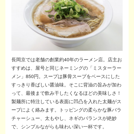
長岡京では老舗の創業約40年のラーメン店。店主お
すすめは、屋号と同じネーミングの「ミスターラー
メン」850円。スープは豚骨スープをベースにした
すっきり香ばしい醤油味。そこに背油の旨みが加わ
って、最後まで飲み干したくなるほどの美味しさ！
製麺所に特注している表面に凹凸を入れた太麺がス
ープによく絡みます。トッピングの柔らかな豚バラ
チャーシュー、太もやし、ネギのバランスが絶妙
で、シンプルながらも味わい深い一杯です。