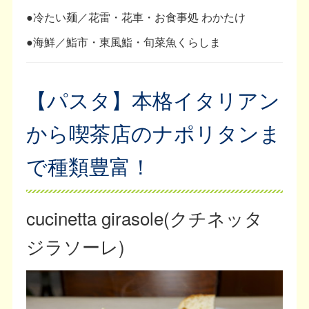
●冷たい麺／花雷・花車・お食事処 わかたけ
●海鮮／鮨市・東風鮨・旬菜魚くらしま
【パスタ】本格イタリアン
から喫茶店のナポリタンま
で種類豊富！
cucinetta girasole(クチネッタ
ジラソーレ)