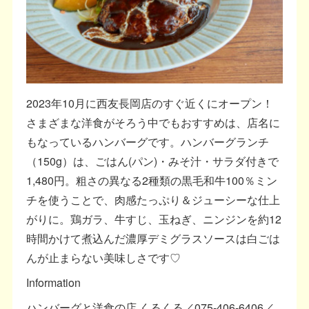
2023年10月に西友長岡店のすぐ近くにオープン！
さまざまな洋食がそろう中でもおすすめは、店名に
もなっているハンバーグです。ハンバーグランチ
（150g）は、ごはん(パン)・みそ汁・サラダ付きで
1,480円。粗さの異なる2種類の黒毛和牛100％ミン
チを使うことで、肉感たっぷり＆ジューシーな仕上
がりに。鶏ガラ、牛すじ、玉ねぎ、ニンジンを約12
時間かけて煮込んだ濃厚デミグラスソースは白ごは
んが止まらない美味しさです♡
Information
ハンバーグと洋食の店 くるくる／075-406-6406／