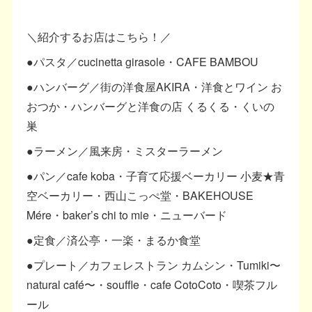
＼紹介するお店はこちら！／
●パスタ／cucinetta girasole・CAFE BAMBOU
●ハンバーグ／街の洋食屋AKIRA・洋食とワイン お
おつか・ハンバーグと洋食の店 くるくる・くいの
巣
●ラーメン／風来房・ミスターラーメン
●パン／cafe koba・子育て応援ベーカリー 小麦★青
空ベーカリー・西山こっぺ堂・BAKEHOUSE
Mére・baker’s chi to mie・ニューバード
●定食／済公亭・一楽・まるか食堂
●プレート／カフェレストラン カムシン・Tumiki〜
natural café〜・souffle・cafe CotoCoto・喫茶フル
ール