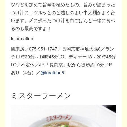
ツなどを加えて旨辛を極めたもの。旨みが詰まった
つけ汁に、ツルッとのど越しのよい中太麺がよく合
います。〆に残ったつけ汁を白ごはんと一緒に食べ
るのも最高ですよ！
Information
風来房／075-951-1747／長岡京市神足大張8／ラン
チ11時30分～14時45分LO、ディナー18～20時45分
LO／不定休／JR「長岡京」駅から徒歩約10分／P
あり（4台）／
@furaibou5
ミスターラーメン