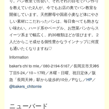
り。パン教室で出会い、それぞれの自宅でパン作り
を教えていた2人が、今でもお店の奥でパン教室を
開催しています。天然酵母や国産小麦など体にやさ
しい素材にこだわったパンは、毎日食べても飽きな
い味わい。ハード系やベーグル、お惣菜パンからス
イーツ系まで幅広く、約30種類ほどが並びます。２
人だからこそ成せる個性豊かなラインナップに何度
も通いたくなりますね♡
Information
baker's chi to mie／080-2194-5167／長岡京市天神5
丁目5-24／10～17時／木曜・日曜、祝日定休／阪
急「長岡天神」駅から徒歩約10分／Pなし／
HP
／
@bakers_chitomie
ニューバード