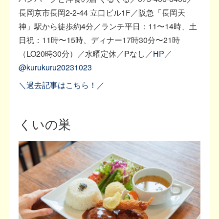
長岡京市長岡2-2-44 立口ビル1F／阪急「長岡天
神」駅から徒歩約4分／ランチ平日：11〜14時、土
日祝：11時〜15時、ディナー17時30分〜21時
（LO20時30分）／水曜定休／Pなし／
HP
／
@kurukuru20231023
＼過去記事はこちら！／
くいの巣