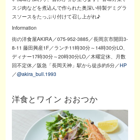
スジ肉などを煮込んで作られた奥深い特製デミグラ
スソースをたっぷり付けて召し上がれ♪
Information
街の洋食屋AKIRA／075-952-3885／長岡京市開田3-
8-11 藤田興産1F／ランチ11時30分～14時30分LO、
ディナー17時30分～20時30分LO／木曜定休、月数
回不定休／阪急「長岡天神」駅から徒歩約5分／
HP
／
@akira_bull.1993
洋食とワイン おおつか