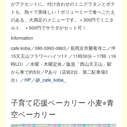
がアクセントに。付け合わせのミニグラタンとポテ
トも、熱々で美味しい！ボリューミーで食べごたえ
のある、大満足のメニューです。＋300円でミニタ
ルト、＋500円でサラダがセット可！
Information
cafe koba／090-3993-0863／長岡京市勝竜寺ニノ坪
15天王山フラワーハイツ1Ｆ／11時30分～17時（16
時LO）／水曜・木曜定休／阪急「西山天王山」駅
から車で約5分／Pあり（店前2台、第二駐車場3
台）／
HP
／
@_cafe_koba_
子育て応援ベーカリー 小麦⭐︎青
空ベーカリー