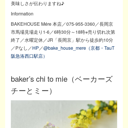
美味しさが伝わりますね♪
Information
BAKEHOUSE Mére 本店／075-955-3360／長岡京
市馬場見場走り1-6／6時30分～18時※売り切れ次第
終了／水曜定休／JR「長岡京」駅から徒歩約10分
／Pなし／
HP
／
@bake_house_mere（京都・TauT
阪急洛西口駅店）
baker’s chi to mie（ベーカーズ
チーとミー）