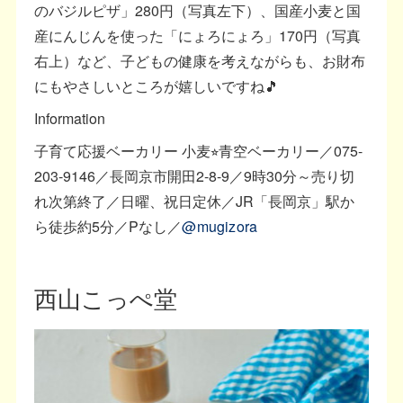
のバジルピザ」280円（写真左下）、国産小麦と国
産にんじんを使った「にょろにょろ」170円（写真
右上）など、子どもの健康を考えながらも、お財布
にもやさしいところが嬉しいですね🎵
Information
子育て応援ベーカリー 小麦⭐︎青空ベーカリー／075-
203-9146／長岡京市開田2-8-9／9時30分～売り切
れ次第終了／日曜、祝日定休／JR「長岡京」駅か
ら徒歩約5分／Pなし／
@mugizora
西山こっぺ堂