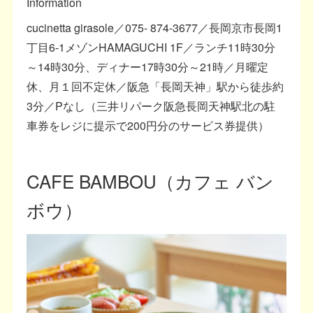
Information
cucinetta girasole／075- 874-3677／長岡京市長岡1
丁目6-1メゾンHAMAGUCHI 1F／ランチ11時30分
～14時30分、ディナー17時30分～21時／月曜定
休、月１回不定休／阪急「長岡天神」駅から徒歩約
3分／Pなし（三井リパーク阪急長岡天神駅北の駐
車券をレジに提示で200円分のサービス券提供）
CAFE BAMBOU（カフェ バン
ボウ）