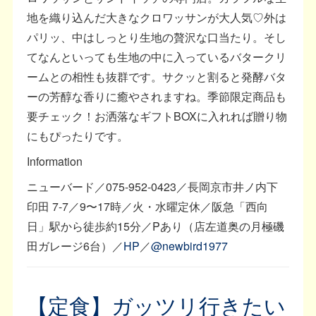
地を織り込んだ大きなクロワッサンが大人気♡外は
パリッ、中はしっとり生地の贅沢な口当たり。そし
てなんといっても生地の中に入っているバタークリ
ームとの相性も抜群です。サクッと割ると発酵バタ
ーの芳醇な香りに癒やされますね。季節限定商品も
要チェック！お洒落なギフトBOXに入れれば贈り物
にもぴったりです。
Information
ニューバード／075-952-0423／長岡京市井ノ内下
印田 7-7／9〜17時／火・水曜定休／阪急「西向
日」駅から徒歩約15分／Pあり（店左道奥の月極磯
田ガレージ6台）／
HP
／
@newbird1977
【定食】ガッツリ行きたい