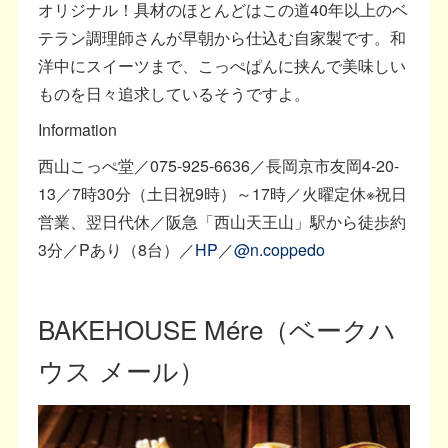
オリジナル！具材のほとんどはこの道40年以上のベ
テラン調理師さんが早朝から仕込む自家製です。和
洋中にスイーツまで、こっぺぱんに挟んで美味しい
ものを日々追求しているそうですよ。
Information
西山こっぺ堂／075-925-6636／長岡京市友岡4-20-
13／7時30分（土日祝9時）～17時／火曜定休※祝日
営業、翌日代休／阪急「西山天王山」駅から徒歩約
3分／Pあり（8台）／
HP
／
@n.coppedo
BAKEHOUSE Mére（ベークハ
ウス メール）