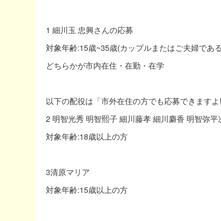
1 細川玉 忠興さんの応募
対象年齢:15歳~35歳(カップルまたはご夫婦である
どちらかが市内在住・在勤・在学
以下の配役は「市外在住の方でも応募できますよ
2 明智光秀 明智熙子 細川藤孝 細川麝香 明智弥平
対象年齢:18歳以上の方
3清原マリア
対象年齢:15歳以上の方