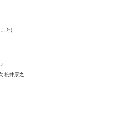
こと)
!」
次 松井康之