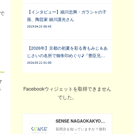
【インタビュー】細川忠興・ガラシャの子
で
孫、陶芸家 細川護光さん
2019.04.25 00:43
【2026年】京都の初夏を彩る青もみじ＆あ
じさいの名所で御朱印めぐり♪『豊臣兄…
2026.05.22 01:00
7
Facebookウィジェットを取得できません
で
でした。
SENSE NAGAOKAKYO ～長岡京市のサブサイト～
長岡京を知っていますか？便利