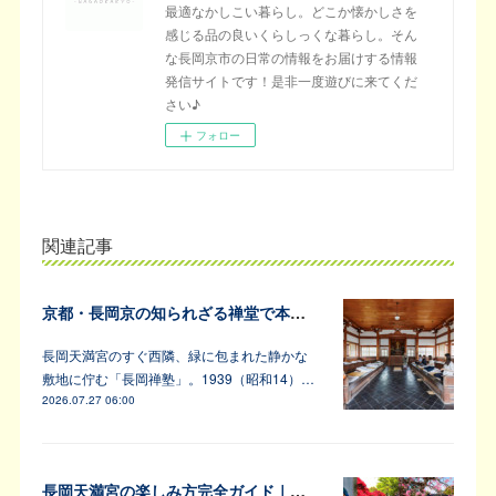
最適なかしこい暮らし。どこか懐かしさを
感じる品の良いくらしっくな暮らし。そん
な長岡京市の日常の情報をお届けする情報
発信サイトです！是非一度遊びに来てくだ
さい♪
フォロー
関連記事
京都・長岡京の知られざる禅堂で本格的な坐禅体験
長岡天満宮のすぐ西隣、緑に包まれた静かな
敷地に佇む「長岡禅塾」。1939（昭和14）…
2026.07.27 06:00
長岡天満宮の楽しみ方完全ガイド｜アンバサダーが教えます！