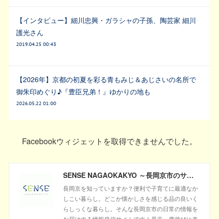
【インタビュー】細川忠興・ガラシャの子孫、陶芸家 細川
護光さん
2019.04.25 00:43
【2026年】京都の初夏を彩る青もみじ＆あじさいの名所で
御朱印めぐり♪『豊臣兄弟！』ゆかりの地も
2026.05.22 01:00
Facebookウィジェットを取得できませんでした。
SENSE NAGAOKAKYO ～長岡京市のサブサイト～
長岡京を知っていますか？便利で子育てに最適なか
しこい暮らし。どこか懐かしさを感じる品の良いく
らしっくな暮らし。そんな長岡京市の日常の情報を
お届けする情報発信サイトです！是非一度遊びに来