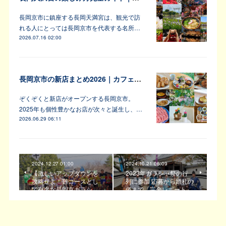
長岡京市に鎮座する長岡天満宮は、観光で訪
れる人にとっては長岡京市を代表する名所…
2026.07.16 02:00
長岡京市の新店まとめ2026｜カフェ・居酒屋・韓国料理など注目6軒
ぞくぞくと新店がオープンする長岡京市。
2025年も個性豊かなお店が次々と誕生し、…
2026.06.29 06:11
2024.12.27 01:00
2024.10.21 06:09
【激しいアップダウンを
2023年ガラシャ祭の行
攻略せよ！難コースとし
列に参加 応募から婚礼の
て有名な長岡京ガラシ…
儀まで「完全レポート」