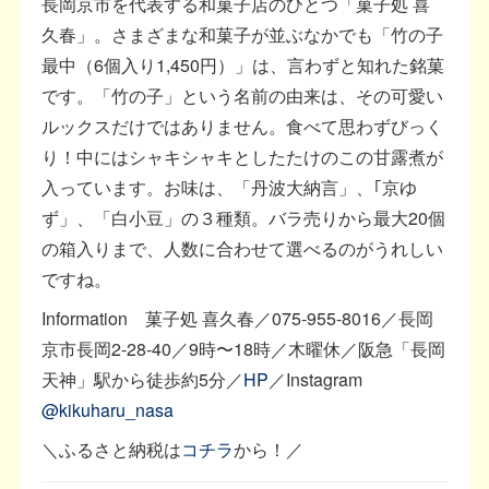
長岡京市を代表する和菓子店のひとつ「菓子処 喜
久春」。さまざまな和菓子が並ぶなかでも「竹の子
最中（6個入り1,450円）」は、言わずと知れた銘菓
です。「竹の子」という名前の由来は、その可愛い
ルックスだけではありません。食べて思わずびっく
り！中にはシャキシャキとしたたけのこの甘露煮が
入っています。お味は、「丹波大納言」、｢京ゆ
ず」、「白小豆」の３種類。バラ売りから最大20個
の箱入りまで、人数に合わせて選べるのがうれしい
ですね。
Information 菓子処 喜久春／075-955-8016／長岡
京市長岡2-28-40／9時〜18時／木曜休／阪急「長岡
天神」駅から徒歩約5分／
HP
／Instagram
@kikuharu_nasa
＼ふるさと納税は
コチラ
から！／