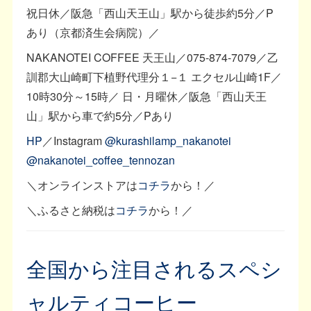
祝日休／阪急「西山天王山」駅から徒歩約5分／P
あり（京都済生会病院）／
NAKANOTEI COFFEE 天王山／075-874-7079／乙
訓郡大山崎町下植野代理分１−１ エクセル山崎1F／
10時30分～15時／ 日・月曜休／阪急「西山天王
山」駅から車で約5分／Pあり
HP
／Instagram
@kurashilamp_nakanotei
@nakanotei_coffee_tennozan
＼オンラインストアは
コチラ
から！／
＼ふるさと納税は
コチラ
から！／
全国から注目されるスペシ
ャルティコーヒー