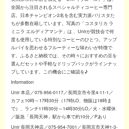
全国から注目されるスペシャルティコーヒー専門
店。日本チャンピオン2名を含む実力派バリスタた
ちが多数在籍しています。写真の「コスタリカ ラ
ミニラ エルディアマンテ」は 、Unirが競技会で何
度も使用している特別なコーヒーのひとつ。アップ
ルパイを思わせるフルーティーな味わいが特徴で
す。ふるさと納税では、その時々におすすめの豆を
選んだセットや手軽なドリップパックがラインナッ
プしています。この機会にご確認を♪
Information
Unir 本店／075-956-0117／長岡京市今里4-11-1／
カフェ10時～17時30分（17時LO、物販は18時ま
で）、ランチ11時30分～14時30分LO／火・水曜休
／阪急「長岡天神」駅から車で約10分／Pあり
Unir 長岡天神店／075-954-7001／長岡京市天神1-3-