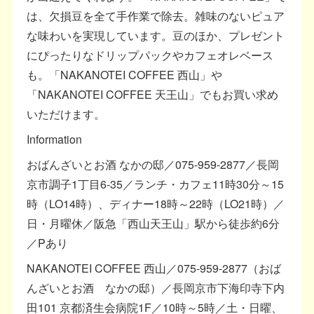
は、欠損豆を全て手作業で除去。雑味のないピュア
な味わいを実現しています。豆のほか、プレゼント
にぴったりなドリップパックやカフェオレベース
も。「NAKANOTEI COFFEE 西山」や
「NAKANOTEI COFFEE 天王山」でもお買い求め
いただけます。
Information
おばんざいとお酒 なかの邸／075-959-2877／長岡
京市調子1丁目6-35／ランチ・カフェ11時30分～15
時（LO14時）、ディナー18時～22時（LO21時）／
日・月曜休／阪急「西山天王山」駅から徒歩約6分
／Pあり
NAKANOTEI COFFEE 西山／075-959-2877（おば
んざいとお酒 なかの邸）／長岡京市下海印寺下内
田101 京都済生会病院1F／10時～5時／土・日曜、