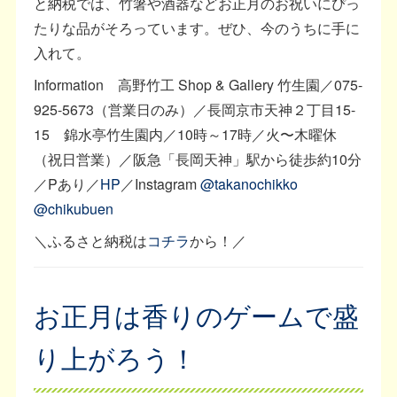
と納税では、竹箸や酒器などお正月のお祝いにぴっ
たりな品がそろっています。ぜひ、今のうちに手に
入れて。
Information 高野竹工 Shop & Gallery 竹生園／075-
925-5673（営業日のみ）／長岡京市天神２丁目15-
15 錦水亭竹生園内／10時～17時／火〜木曜休
（祝日営業）／阪急「長岡天神」駅から徒歩約10分
／Pあり／
HP
／Instagram
@takanochikko
@chikubuen
＼ふるさと納税は
コチラ
から！／
お正月は香りのゲームで盛
り上がろう！