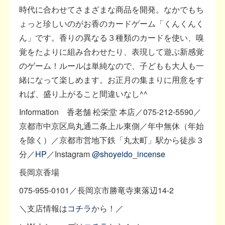
時代に合わせてさまざまな商品を開発。なかでもち
ょっと珍しいのがお香のカードゲーム「くんくんく
ん」です。香りの異なる３種類のカードを使い、嗅
覚をたよりに組み合わせたり、表現して遊ぶ新感覚
のゲーム！ルールは単純なので、子どもも大人も一
緒になって楽しめます。お正月の集まりに用意をす
れば、盛り上がること間違いなし^^
Information 香老舗 松栄堂 本店／075-212-5590／
京都市中京区烏丸通二条上ル東側／年中無休（年始
を除く）／京都市営地下鉄「丸太町」駅から徒歩３
分／
HP
／Instagram
@shoyeido_incense
長岡京香場
075-955-0101／長岡京市勝竜寺東落辺14-2
＼支店情報は
コチラ
から！／