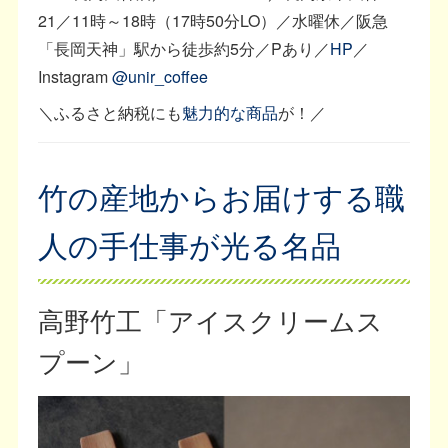
21／11時～18時（17時50分LO）／水曜休／阪急
「長岡天神」駅から徒歩約5分／Pあり／
HP
／
Instagram
@unir_coffee
＼ふるさと納税にも
魅力的な商品
が！／
竹の産地からお届けする職
人の手仕事が光る名品
高野竹工「アイスクリームス
プーン」