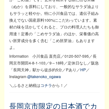
（ぬか）を原料にしており、一般的なサラダ油より
もサラッと軽やか。特に小川食品では、遺伝子組み
換えでない国産原料100%にこだわっています。素
材の味を活かしてくれると、プロの料理人たちも御
用達！定番の「こめサラダ油」のほか、栄養価の高
い胚芽成分を多く含む「こめ胚芽油」もあります
よ。
Information 小川食品 直売店／0120-507-595／長
岡京市開田4-8-1-103／9～18時／定休日なし／阪急
「長岡天神」駅から徒歩約5分／Pあり／
HP
／
Instagram
@takenoko_ogawa
＼ふるさと納税は
コチラ
から！／
長岡京市限定の日本酒でカ