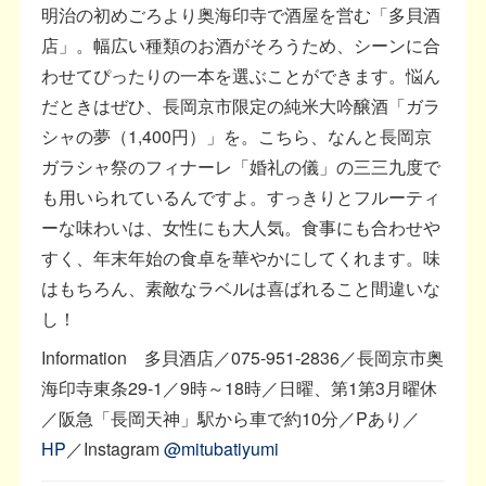
明治の初めごろより奥海印寺で酒屋を営む「多貝酒
店」。幅広い種類のお酒がそろうため、シーンに合
わせてぴったりの一本を選ぶことができます。悩ん
だときはぜひ、長岡京市限定の純米大吟醸酒「ガラ
シャの夢（1,400円）」を。こちら、なんと長岡京
ガラシャ祭のフィナーレ「婚礼の儀」の三三九度で
も用いられているんですよ。すっきりとフルーティ
ーな味わいは、女性にも大人気。食事にも合わせや
すく、年末年始の食卓を華やかにしてくれます。味
はもちろん、素敵なラベルは喜ばれること間違いな
し！
Information 多貝酒店／075-951-2836／長岡京市奥
海印寺東条29-1／9時～18時／日曜、第1第3月曜休
／阪急「長岡天神」駅から車で約10分／Pあり／
HP
／Instagram
@mitubatiyumi