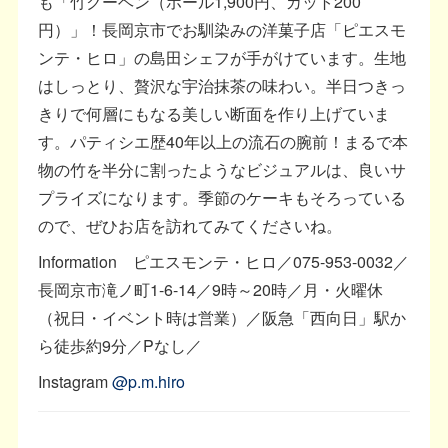
も「竹クーヘン（ホール1,900円、カット200
円）」！長岡京市でお馴染みの洋菓子店「ピエスモ
ンテ・ヒロ」の島田シェフが手がけています。生地
はしっとり、贅沢な宇治抹茶の味わい。半日つきっ
きりで何層にもなる美しい断面を作り上げていま
す。パティシエ歴40年以上の流石の腕前！まるで本
物の竹を半分に割ったようなビジュアルは、良いサ
プライズになります。季節のケーキもそろっている
ので、ぜひお店を訪れてみてくださいね。
Information ピエスモンテ・ヒロ／075-953-0032／
長岡京市滝ノ町1-6-14／9時～20時／月・火曜休
（祝日・イベント時は営業）／阪急「西向日」駅か
ら徒歩約9分／Pなし／
Instagram
@p.m.hiro