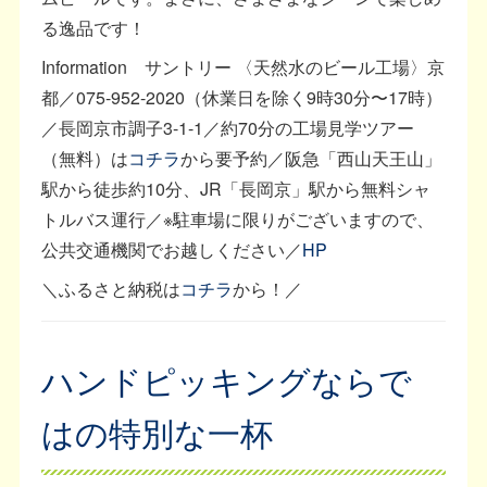
る逸品です！
Information サントリー 〈天然水のビール工場〉京
都／075-952-2020（休業日を除く9時30分〜17時）
／長岡京市調子3-1-1／約70分の工場見学ツアー
（無料）は
コチラ
から要予約／阪急「西山天王山」
駅から徒歩約10分、JR「長岡京」駅から無料シャ
トルバス運行／※駐車場に限りがございますので、
公共交通機関でお越しください／
HP
＼ふるさと納税は
コチラ
から！／
ハンドピッキングならで
はの特別な一杯