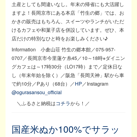
土産としても間違いなし。年末の帰省にも大活躍し
ますよ！長岡京市にある本店「竹生の郷」では、お
かきの販売はもちろん、スイーツやランチがいただ
けるカフェや和菓子店を併設しています。ぜひ、本
店だけの特別なひと時をお楽しみください♪
Information 小倉山荘 竹生の郷本館／075-957-
0707／長岡京市今里蓮ケ糸45／10～18時※ダイニン
グカフェは～17時30分（LO17時）まで／定休日な
し（年末年始を除く）／阪急「長岡天神」駅から車
で約10分／Pあり（68台）／
HP
／Instagram
@ogurasansou_official
＼ふるさと納税は
コチラ
から！／
国産米ぬか100%でサラッ