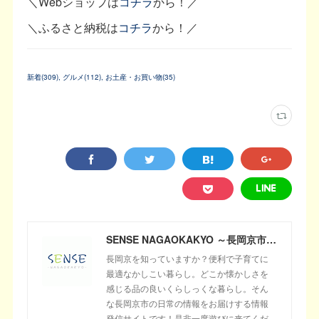
＼Webショップは
コチラ
から！／
＼ふるさと納税は
コチラ
から！／
新着
(
309
)
グルメ
(
112
)
お土産・お買い物
(
35
)
SENSE NAGAOKAKYO ～長岡京市のサブサイト～
長岡京を知っていますか？便利で子育てに
最適なかしこい暮らし。どこか懐かしさを
感じる品の良いくらしっくな暮らし。そん
な長岡京市の日常の情報をお届けする情報
発信サイトです！是非一度遊びに来てくだ