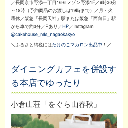
／長岡京市野添一丁目16-6 メゾン野添1F／9時30分
～18時（予約商品のお渡しは19時まで）／月・火
曜休／阪急「長岡天神」駅または阪急「西向日」駅
から車で約3分／Pあり／
HP
／Instagram
@cakehouse_nils_nagaokakyo
＼ふるさと納税には
たけのこマカロン出品中
！／
ダイニングカフェを併設す
る本店でゆったり
小倉山荘「をぐら山春秋」