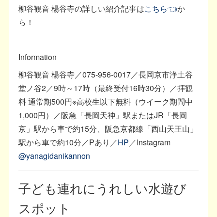
柳谷観音 楊谷寺の詳しい紹介記事は
こちら👈
か
ら！
Information
柳谷観音 楊谷寺／075-956-0017／長岡京市浄土谷
堂ノ谷2／9時～17時（最終受付16時30分）／拝観
料 通常期500円※高校生以下無料（ウイーク期間中
1,000円）／阪急「長岡天神」駅またはJR「長岡
京」駅から車で約15分、阪急京都線「西山天王山」
駅から車で約10分／Pあり／
HP
／Instagram
@yanagidanikannon
子ども連れにうれしい水遊び
スポット