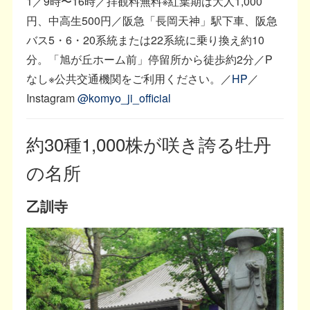
1／9時〜16時／拝観料無料※紅葉期は大人1,000
円、中高生500円／阪急「長岡天神」駅下車、阪急
バス5・6・20系統または22系統に乗り換え約10
分。「旭が丘ホーム前」停留所から徒歩約2分／P
なし※公共交通機関をご利用ください。／
HP
／
Instagram
@komyo_ji_official
約30種1,000株が咲き誇る牡丹
の名所
乙訓寺