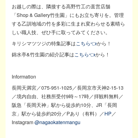
お越しの際は、隣接する高野竹工の直営店舗
「Shop & Gallery竹生園」にもお立ち寄りを。管理
する乙訓地域の竹を多彩に生まれ変わらせる素晴ら
しい職人技、ぜひ手に取ってみてください。
キリシマツツジの特集記事は
こちら👈
から！
錦水亭&竹生園の紹介記事は
こちら👈
から！
Information
長岡天満宮／075-951-1025／長岡京市天神2-15-13
／境内自由、社務所受付9時～17時／拝観料無料／
阪急「長岡天神」駅から徒歩約10分、JR「長岡
京」駅から徒歩約20分／Pあり（有料）／
HP
／
Instagram
@nagaokatenmangu