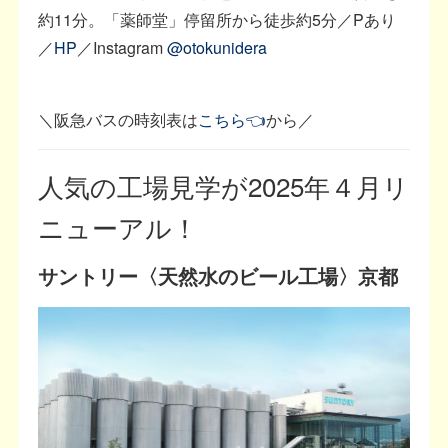
約11分。「薬師堂」停留所から徒歩約5分／Pあり
／
HP
／Instagram
@otokunidera
＼阪急バスの時刻表は
こちら👈
から／
人気の工場見学が2025年４月リ
ニューアル！
サントリー〈天然水のビール工場〉京都