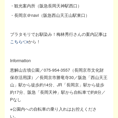
・観光案内所（阪急長岡天神駅西口）
・長岡京＠navi（阪急西山天王山駅東口）
ブラタモリでお馴染み！梅林秀行さんの案内記事は
こちら👈
から！
Information
恵解山古墳公園／075-954-3557（長岡京市文化財
保存活用課）／長岡京市勝竜寺30／阪急「西山天王
山」駅から徒歩約14分、JR「長岡京」駅から徒歩
約17分、阪急「長岡天神」駅から自転車で約8分／
Pなし
※公園内への自転車の乗り入れはお控えくださ
い。