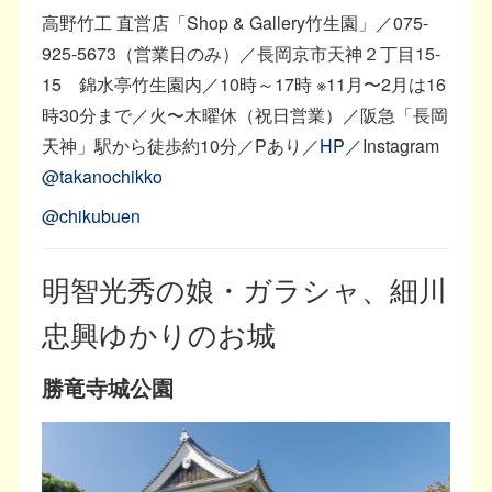
高野竹工 直営店「Shop & Gallery竹生園」／075-
925-5673（営業日のみ）／長岡京市天神２丁目15-
15 錦水亭竹生園内／10時～17時 ※11月〜2月は16
時30分まで／火〜木曜休（祝日営業）／阪急「長岡
天神」駅から徒歩約10分／Pあり／
HP
／Instagram
@takanochikko
@chikubuen
明智光秀の娘・ガラシャ、細川
忠興ゆかりのお城
勝竜寺城公園