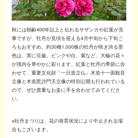
秋には樹齢400年以上と伝わるサザンカや紅葉が見
事ですが、牡丹が見頃を迎える4月中旬から下旬ご
ろもおすすめ。約30種1,000株の牡丹が咲き誇る景
色は、実に荘厳。ピンクや白、紫など、大輪の花々
が境内を華やかに彩ります。紅葉と牡丹の季節に合
わせて、重要文化財「一日造立仏」木造十一面観音
立像と木造毘沙門天立像の特別公開も行われている
ので、ぜひ貴重なお姿に手を合わせてみてくださ
い。
※牡丹まつりは、花の発育状況により中止される場
合もございます。