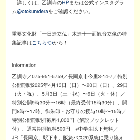
詳しくは、乙訓寺の
HP
または公式インスタグラ
ム
@otokunidera
をご確認ください。
重要文化財「一日造立仏」木造十一面観音立像の特
集記事は
こちら👈
から！
Information
乙訓寺／075-951-5759／長岡京市今里3-14-7／特別
公開期間2025年4月13日（日）〜20日（日）、29日
（火・祝）、5月3日（土・祝）〜6日（火・休）／
特別公開9時30分〜16時（最終受付15時30分）、開
門8時〜17時、御朱印・お守りの授与10時〜15時／
特別公開期間拝観料1,000円（解説ブックレット
付）、通常期拝観料500円 ※中学生以下無料／
JR「長岡京」駅下車、阪急バス20系統に乗り換え