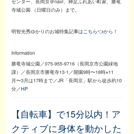
センター、長岡京＠navi、神足ふれあい町家、勝竜
寺城公園 （日曜日のみ）まで。
明智光秀ゆかりのお城特集記事は
こちら👈
から！
Information
勝竜寺城公園／075-955-9716（長岡京市公園緑地
課）／長岡京市勝竜寺13-1／開園9時〜18時※11
月〜3月は17時まで／JR「長岡京」駅から徒歩約10
分／
HP
【自転車】で15分以内！ア
クティブに身体を動かした