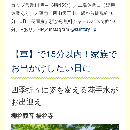
ョップ営業11時～16時45分）／工場休業日（臨時
休業あり）／阪急「西山天王山」駅から徒歩約10
分、JR「長岡京」駅から無料シャトルバスで約10
分／Pあり／
HP
／Instagram
@suntory_jp
【車】で15分以内！家族で
お出かけしたい日に
四季折々に姿を変える花手水が
お出迎え
柳谷観音 楊谷寺