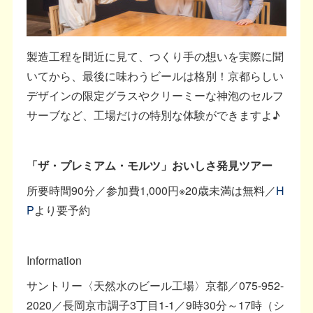
製造工程を間近に見て、つくり手の想いを実際に聞
いてから、最後に味わうビールは格別！京都らしい
デザインの限定グラスやクリーミーな神泡のセルフ
サーブなど、工場だけの特別な体験ができますよ♪
「ザ・プレミアム・モルツ」おいしさ発見ツアー
所要時間90分／参加費1,000円※20歳未満は無料／
H
P
より要予約
Information
サントリー〈天然水のビール工場〉京都／075-952-
2020／長岡京市調子3丁目1-1／9時30分～17時（シ