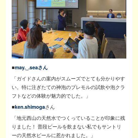
■
may._.seaさん
「ガイドさんの案内がスムーズでとても分かりやす
い。特に注ぎたての神泡のプレモルの試飲や泡クラ
フトなどの体験が魅力的でした。」
■
ken.shimoga
さん
「地元西山の天然水でつくっていることが印象に残
りました！ 普段ビールを飲まない私でもサントリ
ーの天然水ビールに惹かれました。」