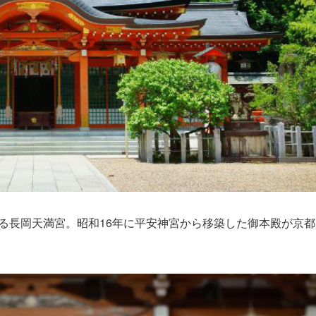
る長岡天満宮。昭和16年に平安神宮から移築した御本殿が京都