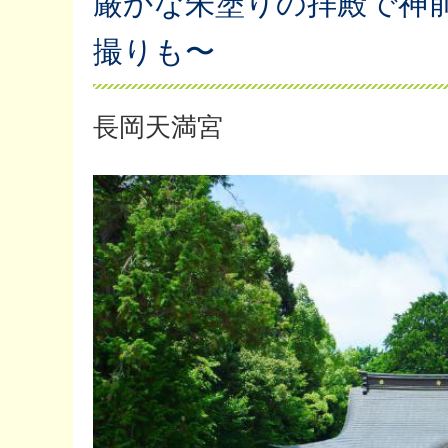
厳かな朱塗りの拝殿で神
撮りも〜
長岡天満宮