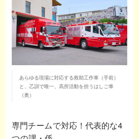
あらゆる現場に対応する救助工作車（手前）
と、乙訓で唯一、高所活動を担うはしご車
（奥）
専門チームで対応！代表的な4
つの課・係